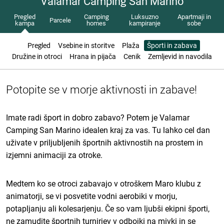
Valamar Camping San Marino
Pregled
Camping
Luksuzno
Apartmaji in
Parcele
kampa
homes
kampiranje
sobe
Pregled
Vsebine in storitve
Plaža
Športi in zabava
Družine in otroci
Hrana in pijača
Cenik
Zemljevid in navodila
Potopite se v morje aktivnosti in zabave!
Imate radi šport in dobro zabavo? Potem je Valamar
Camping San Marino idealen kraj za vas. Tu lahko cel dan
uživate v priljubljenih športnih aktivnostih na prostem in
izjemni animaciji za otroke.
Medtem ko se otroci zabavajo v otroškem Maro klubu z
animatorji, se vi posvetite vodni aerobiki v morju,
potapljanju ali kolesarjenju. Če so vam ljubši ekipni športi,
ne zamudite športnih turnirjev v odbojki na mivki in se