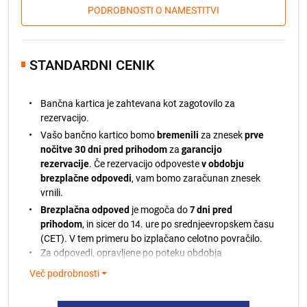
PODROBNOSTI O NAMESTITVI
STANDARDNI CENIK
Bančna kartica je zahtevana kot zagotovilo za
rezervacijo.
Vašo bančno kartico bomo
bremenili
za znesek
prve
nočitve 30 dni pred prihodom
za
garancijo
rezervacije
. Če rezervacijo odpoveste
v obdobju
brezplačne odpovedi
, vam bomo zaračunan znesek
vrnili.
Brezplačna odpoved
je mogoča do
7 dni pred
prihodom
, in sicer do 14. ure po srednjeevropskem času
(CET). V tem primeru bo izplačano celotno povračilo.
Za odpovedi, opravljene po poteku obdobja
brezplačne odpovedi, zaračunani znesek ni vračljiv.
Več podrobnosti
Če plačila ni mogoče izvesti, vas bomo o tem obvestili.
Če vaše kartice ne bomo mogli bremeniti, si