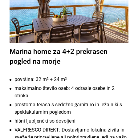
Marina home za 4+2 prekrasen
pogled na morje
površina: 32 m² + 24 m²
maksimalno število oseb: 4 odrasle osebe in 2
otroka
prostorna terasa s sedežno garnituro in ležalniki s
spektakularnim pogledom
hišni ljubljenčki so dovoljeni
VALFRESCO DIREKT: Dostavljamo lokalna živila in
sveže že pripravljene ali polpripravljene jedi na vašo