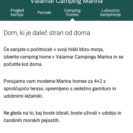
Valamar Camping Marina
Pregled
Camping
Luksuzno
Parcele
kampa
homes
kampiranje
Dom, ki je daleč stran od doma
Če sanjate o počitnicah v svoji hiški blizu morja,
izberite camping home v Valamar Campingu Marina in se
počutite kot doma.
Ponujamo vam moderne Marina homes za 4+2 s
sproščujočo teraso, opremljeno s sedežno garnituro in
udobnimi ležalniki.
Ne gleda na to, kaj boste izbrali, boste uživali v udobju in
čarobnih morskih pejsažih.