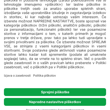
Vse kampe upravlja podjetje
Valamar
, Valamar Riviera, d.d, Stancija
Kaligari 1, Poreč, Croatia.
© Valamar Camping
Vse pravice pridržane