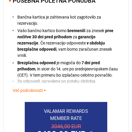
POSEBNA POLETNA PONUDBA
veljajo od 01. 01. 2026. Za rezervacije v letu 2027 se bo
18.08.2026.
448,00 EUR
klavzula glede sprememb cen nanašala na primerjavo s
19.08.2026.
448,00 EUR
kumulativnim indeksom mesečne stopnje inflacije v
Bančna kartica je zahtevana kot zagotovilo za
marcu 2026.
20.08.2026.
448,00 EUR
rezervacijo.
21.08.2026.
448,00 EUR
Vašo bančno kartico bomo
bremenili
za znesek
prve
nočitve 30 dni pred prihodom
za
garancijo
rezervacije
. Če rezervacijo odpoveste
v obdobju
brezplačne odpovedi
, vam bomo zaračunan znesek
vrnili.
Brezplačna odpoved
je mogoča do
7 dni pred
prihodom
, in sicer do 14. ure po srednjeevropskem času
(CET). V tem primeru bo izplačano celotno povračilo.
Za odpovedi, opravljene po poteku obdobja
brezplačne odpovedi, zaračunani znesek ni vračljiv.
Več podrobnosti
Če plačila ni mogoče izvesti, vas bomo o tem obvestili.
Če vaše kartice ne bomo mogli bremeniti, si
pridržujemo pravico do odpovedi vaše rezervacije v
VALAMAR REWARDS
skladu z našimi pravili.
MEMBER RATE
V primeru predčasnega odhoda ali neprihoda brez
3046,00 EUR
predhodne odpovedi se zaračuna celotni znesek