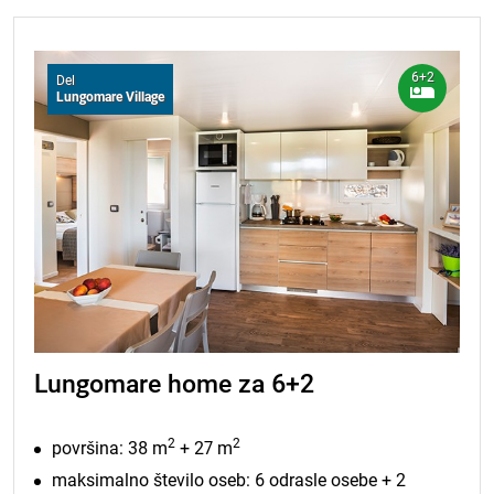
6+2
Del
Lungomare Village
Lungomare home za 6+2
2
2
površina: 38 m
+ 27 m
maksimalno število oseb: 6 odrasle osebe + 2