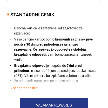
STANDARDNI CENIK
Bančna kartica je zahtevana kot zagotovilo za
rezervacijo.
Vašo bančno kartico bomo
bremenili
za znesek
prve
nočitve 30 dni pred prihodom
za
garancijo
rezervacije
. Če rezervacijo odpoveste
v obdobju
brezplačne odpovedi
, vam bomo zaračunan znesek
vrnili.
Brezplačna odpoved
je mogoča do
7 dni pred
prihodom
, in sicer do 14. ure po srednjeevropskem času
(CET). V tem primeru bo izplačano celotno povračilo.
Za odpovedi, opravljene po poteku obdobja
brezplačne odpovedi, zaračunani znesek ni vračljiv.
Več podrobnosti
Če plačila ni mogoče izvesti, vas bomo o tem obvestili.
Če vaše kartice ne bomo mogli bremeniti, si
pridržujemo pravico do odpovedi vaše rezervacije v
VALAMAR REWARDS
skladu z našimi pravili.