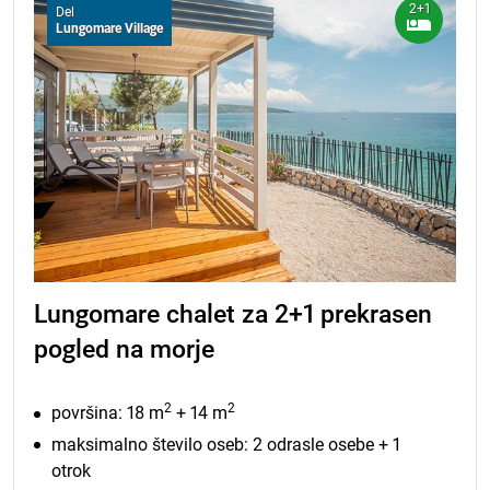
2+1
Del
Lungomare Village
Lungomare chalet za 2+1 prekrasen
pogled na morje
2
2
površina: 18 m
+ 14 m
maksimalno število oseb: 2 odrasle osebe + 1
otrok