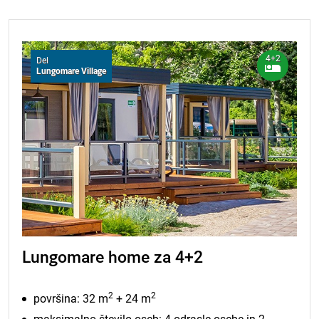
19.08.2026.
403,00 EUR
marcu 2026.
20.08.2026.
403,00 EUR
21.08.2026.
403,00 EUR
4+2
Del
Lungomare Village
Lungomare home za 4+2
2
2
površina: 32 m
+ 24 m