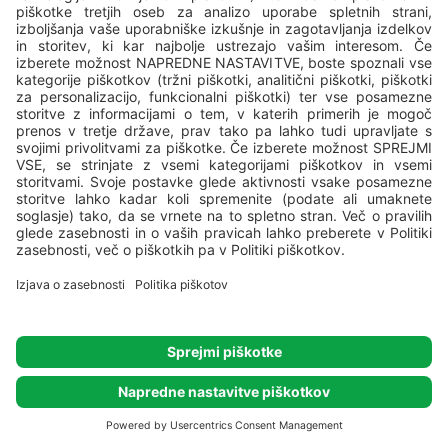
Prednosti po Vaši meri in ekskluzivne ugodnosti
PRIDRUŽITE SE
ZVEDITE VEČ
Newsletter
Bodite prvi, ki boste zvedeli za naše ponudbe
in popuste!
PRIJAVITE SE