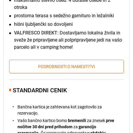
maksimalno število oseb: 4 odrasle osebe in 2
otroka
prostorna terasa s sedežno garnituro in ležalniki
hišni ljubljenčki so dovoljeni
VALFRESCO DIREKT
: Dostavljamo lokalna živila in
sveže že pripravljene ali polpripravljene jedi na vašo
parcelo ali v camping home!
PODROBNOSTI O NAMESTITVI
STANDARDNI CENIK
Bančna kartica je zahtevana kot zagotovilo za
rezervacijo.
Vašo bančno kartico bomo
bremenili
za znesek
prve
nočitve 30 dni pred prihodom
za
garancijo