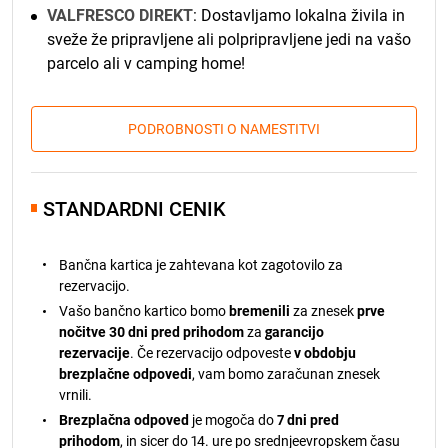
VALFRESCO DIREKT
: Dostavljamo lokalna živila in
sveže že pripravljene ali polpripravljene jedi na vašo
parcelo ali v camping home!
PODROBNOSTI O NAMESTITVI
STANDARDNI CENIK
Bančna kartica je zahtevana kot zagotovilo za
rezervacijo.
Vašo bančno kartico bomo
bremenili
za znesek
prve
nočitve 30 dni pred prihodom
za
garancijo
rezervacije
. Če rezervacijo odpoveste
v obdobju
brezplačne odpovedi
, vam bomo zaračunan znesek
vrnili.
Brezplačna odpoved
je mogoča do
7 dni pred
prihodom
, in sicer do 14. ure po srednjeevropskem času