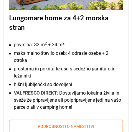
Lungomare home za 4+2 morska
stran
2
2
površina: 32 m
+ 24 m
maksimalno število oseb: 4 odrasle osebe + 2
otroka
prostorna in pokrita terasa s sedežno garnituro in
ležalniki
hišni ljubljenčki so dovoljeni
VALFRESCO DIREKT
: Dostavljamo lokalna živila in
sveže že pripravljene ali polpripravljene jedi na vašo
parcelo ali v camping home!
PODROBNOSTI O NAMESTITVI