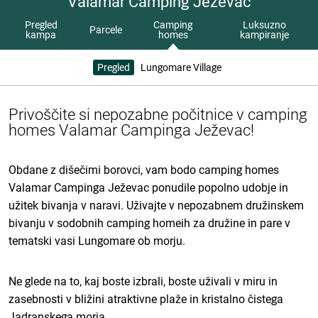
Valamar Camping Ježevac
Pregled
Camping
Luksuzno
Parcele
kampa
homes
kampiranje
Pregled
Lungomare Village
Privoščite si nepozabne počitnice v camping
homes Valamar Campinga Ježevac!
Obdane z dišečimi borovci, vam bodo camping homes
Valamar Campinga Ježevac ponudile popolno udobje in
užitek bivanja v naravi. Uživajte v nepozabnem družinskem
bivanju v sodobnih camping homeih za družine in pare v
tematski vasi Lungomare ob morju.
Ne glede na to, kaj boste izbrali, boste uživali v miru in
zasebnosti v bližini atraktivne plaže in kristalno čistega
Jadranskega morja.