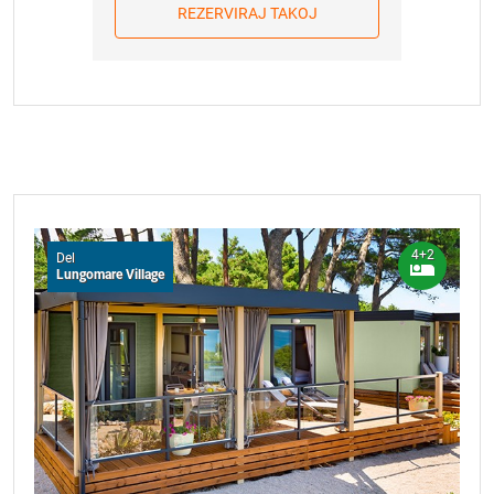
je Pogodba o rezervaciji odpovedana brez kakršnihkoli
REZERVIRAJ TAKOJ
15.08.2026.
486,00 EUR
obveznosti za vas. Ob odpovedi pogodbe se omejujemo
na vračilo do višine prejete akontacije na podlagi
16.08.2026.
486,00 EUR
Pogodbe o rezervaciji. Veljavno od 01.01.2026. Pogoji
17.08.2026.
540,00 EUR
veljajo od 01. 01. 2026. Za rezervacije v letu 2027 se bo
klavzula glede sprememb cen nanašala na primerjavo s
18.08.2026.
540,00 EUR
kumulativnim indeksom mesečne stopnje inflacije v
19.08.2026.
540,00 EUR
marcu 2026.
20.08.2026.
540,00 EUR
21.08.2026.
540,00 EUR
4+2
Del
Lungomare Village