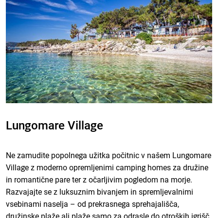
Lungomare Village
Ne zamudite popolnega užitka počitnic v našem Lungomare
Village z moderno opremljenimi camping homes za družine
in romantične pare ter z očarljivim pogledom na morje.
Razvajajte se z luksuznim bivanjem in spremljevalnimi
vsebinami naselja – od prekrasnega sprehajališča,
družinske plaže ali plaže samo za odrasle do otroških igrišč