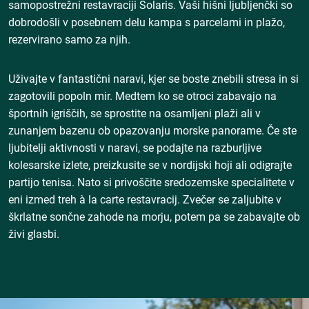
samopostrežni restavraciji Solaris. Vaši hišni ljubljenčki so
dobrodošli v posebnem delu kampa s parcelami in plažo,
rezervirano samo za njih.
Uživajte v fantastični naravi, kjer se boste znebili stresa in si
zagotovili popoln mir. Medtem ko se otroci zabavajo
na
športnih igriščih, se sprostite na osamljeni plaži ali v
zunanjem bazenu ob opazovanju morske panorame. Če ste
ljubitelji aktivnosti v naravi, se podajte na razburljive
kolesarske izlete, preizkusite se v nordijski hoji ali odigrajte
partijo tenisa. Nato si privoščite sredozemske specialitete v
eni izmed treh à la carte restavracij. Zvečer se zaljubite v
škrlatne sončne zahode na morju, potem pa se zabavajte ob
živi glasbi.