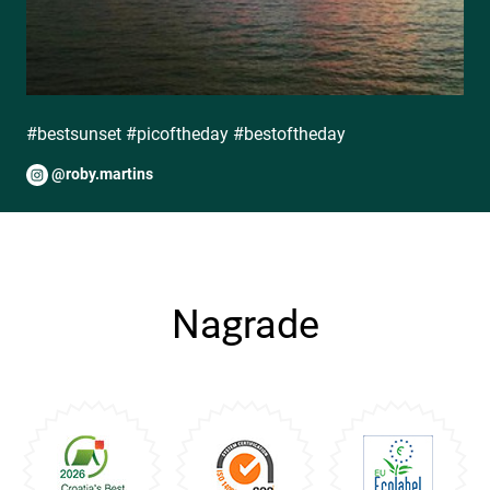
#bestsunset #picoftheday #bestoftheday
@roby.martins
Nagrade