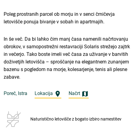
Poleg prostranih parcel ob morju in v senci črničevja
letovišče ponuja bivanje v sobah in apartmajih.
In še več. Da bi lahko čim manj časa namenili načrtovanju
obrokov, v samopostrežni restavraciji Solaris strežejo zajtrk
in večerjo. Tako boste imeli več časa za uživanje v barvitih
doživetjih letovišča – sproščanje na elegantnem zunanjem
bazenu s pogledom na morje, kolesarjenje, tenis ali plesne
zabave.
Poreč, Istra
Lokacija
Načrt
Naturistično letovišče z bogato izbiro namestitev