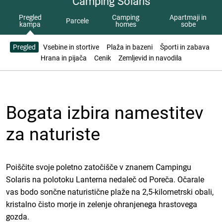
Camping Solaris
Pregled
Camping
Apartmaji in
Parcele
kampa
homes
sobe
Pregled
Vsebine in stortive
Plaža in bazeni
Športi in zabava
Hrana in pijača
Cenik
Zemljevid in navodila
Bogata izbira namestitev
za naturiste
Poiščite svoje poletno zatočišče v znanem Campingu
Solaris na polotoku Lanterna nedaleč od Poreča. Očarale
vas bodo sončne naturistične plaže na 2,5-kilometrski obali,
kristalno čisto morje in zelenje ohranjenega hrastovega
gozda.