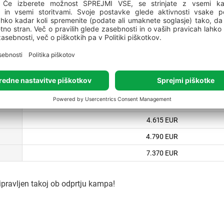
 pavšal za celo sezono 202
nem obdobju med 01.05. in 30.09.2026!
CENA PAVŠALA ZA CELOTNO SEZONO (VKLJ. Z 
4.470 EUR
4.615 EUR
4.790 EUR
7.370 EUR
ipravljen takoj ob odprtju kampa!