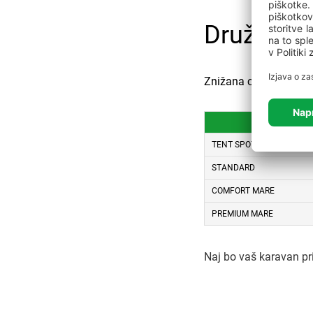
Družinski
Znižana cena v celot
TENT SPOT
STANDARD
COMFORT MARE
PREMIUM MARE
Naj bo vaš karavan pr