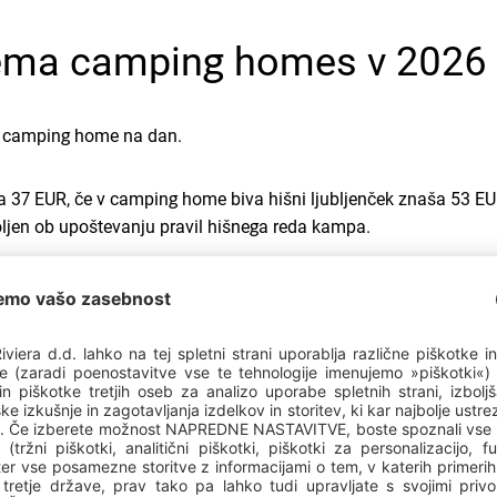
ema camping homes v 2026
m camping home na dan.
 37 EUR, če v camping home biva hišni ljubljenček znaša 53 EU
voljen ob upoštevanju pravil hišnega reda kampa.
 na
koledarčku pri rezervaciji
, tako da boste
videli najboljše in p
rezervaciji in razpoložljivosti potrebujete dodatne informacije, st
cijskim centrom
.
cije ›