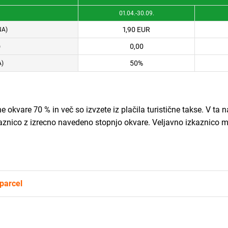
01.04.-30.09.
1,90 EUR
NA)
0,00
)
50%
A)
e okvare 70 % in več so izvzete iz plačila turistične takse. V ta 
kaznico z izrecno navedeno stopnjo okvare. Veljavno izkaznico m
 parcel