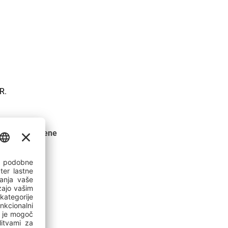
R.
osodobljene cene
opite v stik z