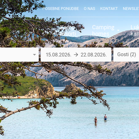
POSEBNE PONUDBE
O NAS
KONTAKT
NEWSLE
Kamp
Camping
Lu
resorti
homes
kam
Gosti
2