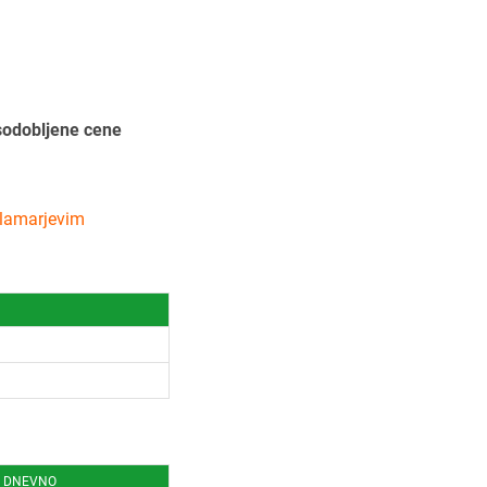
osodobljene cene
lamarjevim
N
I DNEVNO