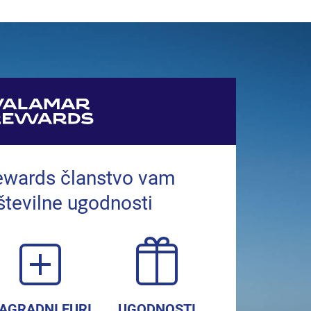
ewards članstvo vam
številne ugodnosti
AGRADNI EURI
UGODNOSTI