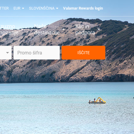
TTER
EUR
SLOVENŠČINA
Valamar Rewards login
ksuzno
Naše
Klic in
piranje
destinacije
podpora
IŠČITE