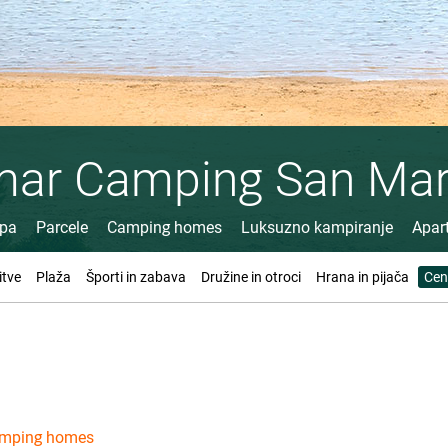
mar Camping San Mar
mpa
Parcele
Camping homes
Luksuzno kampiranje
Apar
itve
Plaža
Športi in zabava
Družine in otroci
Hrana in pijača
Cen
amping homes