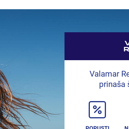
Valamar R
prinaša 
POPUSTI
N