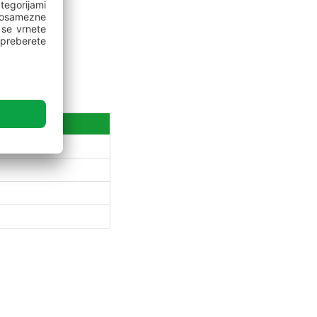
6
DDV)