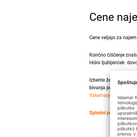
Cene naj
Cene veljajo za naje
Končno čiščenje znaša
Hišni ljubljenček: do
Izberite želeni termin
bivanja pri nas!
Če pri 
Valamarjevim rezerva
Splošni pogoji rezerva