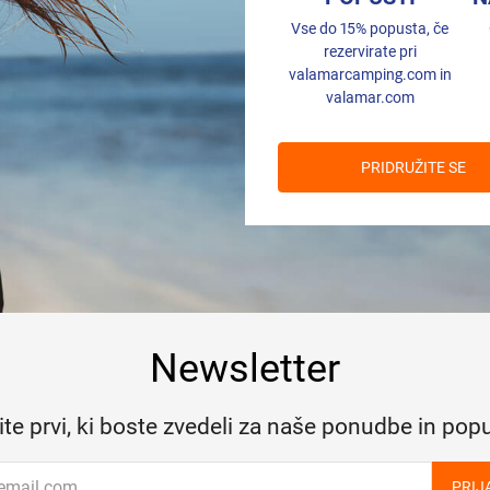
Vse do 15% popusta, če
rezervirate pri
valamarcamping.com in
valamar.com
PRIDRUŽITE SE
Newsletter
te prvi, ki boste zvedeli za naše ponudbe in pop
PRIJ