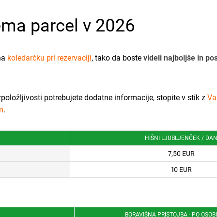
ema parcel v 2026
 na
koledarčku pri rezervaciji
, tako da boste
videli najboljše in p
azpoložljivosti potrebujete dodatne informacije, stopite v stik z
Va
m
.
HIŠNI LJUBLJENČEK / DA
7,50 EUR
10 EUR
BORAVIŠNA PRISTOJBA - PO OSOB