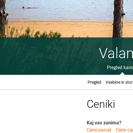
Vala
Pregled ka
Pregled
Vsebine in stor
Ceniki
Kaj vas zanima?
Cene parcel
Cene c