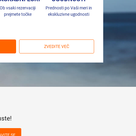
Ob vsaki rezervaciji
Prednosti po Vaši meri in
prejmete točke
ekskluzivne ugodnosti
ZVEDITE VEČ
uste!
AVITE SE