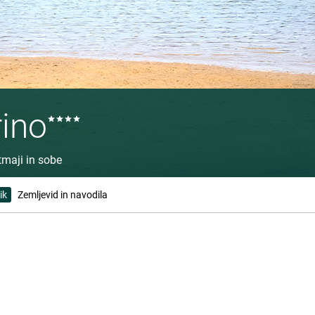
ino
tmaji in sobe
ik
Zemljevid in navodila