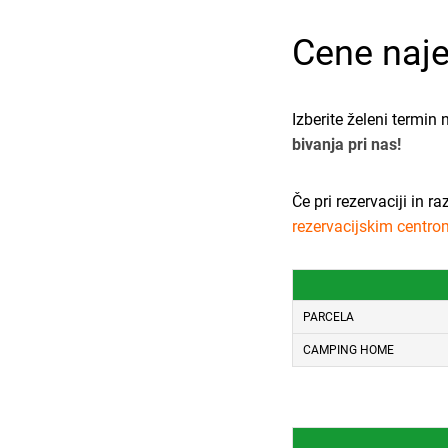
Cene naj
Izberite želeni termin
bivanja pri nas!
Če pri rezervaciji in r
rezervacijskim centro
PARCELA
CAMPING HOME