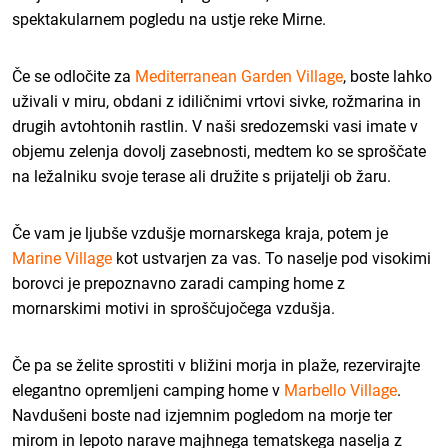
spektakularnem pogledu na ustje reke Mirne.
Če se odločite za
Mediterranean Garden Village
, boste lahko
uživali v miru, obdani z idiličnimi vrtovi sivke, rožmarina in
drugih avtohtonih rastlin. V naši sredozemski vasi imate v
objemu zelenja dovolj zasebnosti, medtem ko se sproščate
na ležalniku svoje terase ali družite s prijatelji ob žaru.
Če vam je ljubše vzdušje mornarskega kraja, potem je
Marine Village
kot ustvarjen za vas. To naselje pod visokimi
borovci je prepoznavno zaradi camping home z
mornarskimi motivi in sproščujočega vzdušja.
Če pa se želite sprostiti v bližini morja in plaže, rezervirajte
elegantno opremljeni camping home v
Marbello Village
.
Navdušeni boste nad izjemnim pogledom na morje ter
mirom in lepoto narave majhnega tematskega naselja z