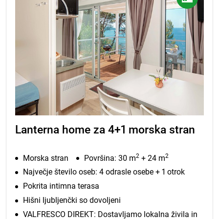
Lanterna home za 4+1 morska stran
2
2
Morska stran
Površina: 30 m
+ 24 m
Največje število oseb: 4 odrasle osebe + 1 otrok
Pokrita intimna terasa
Hišni ljubljenčki so dovoljeni
VALFRESCO DIREKT: Dostavljamo lokalna živila in