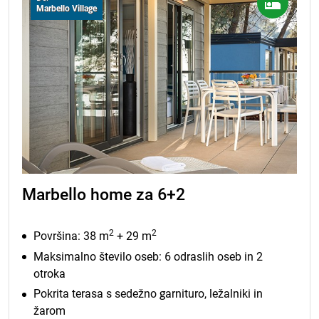
Marbello Village
Marbello home za 6+2
2
2
Površina: 38 m
+ 29 m
Maksimalno število oseb: 6 odraslih oseb in 2
otroka
Pokrita terasa s sedežno garnituro, ležalniki in
žarom