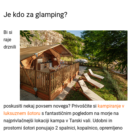
Je kdo za glamping?
Bi si
raje
drznili
poskusiti nekaj povsem novega? Privoščite si
kampiranje v
luksuznem šotoru
s fantastičnim pogledom na morje na
najprivlačnejši lokaciji kampa v Tarski vali. Udobni in
prostorni šotori ponujajo 2 spalnici, kopalnico, opremljeno