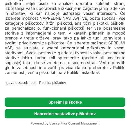
Glamping šotor za 2+4
Šotori za prestižno kampiranje (glamping)
2
2
Površina: 35 m
+ 9 m
Največje število oseb: 6
Nahajajo se na mirni lokaciji v neposredni bližini
morja
Hišni ljubljenčki so
VALFRESCO DIREKT: Dostavljamo lokalna živila in
sveže že pripravljene ali polpripravljene jedi na vašo
parcelo ali v camping home!
PODROBNOSTI O NAMESTITVI