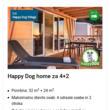
4+ 2
Del
Happy Dog Village
Happy Dog home za 4+2
2
2
Površina: 32 m
+ 24 m
Maksimalno število oseb: 4 odrasle osebe in 2
otroka