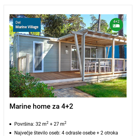
4+2
Del
Marine Village
Marine home za 4+2
2
2
Površina: 32 m
+ 27 m
Največje število oseb: 4 odrasle osebe + 2 otroka