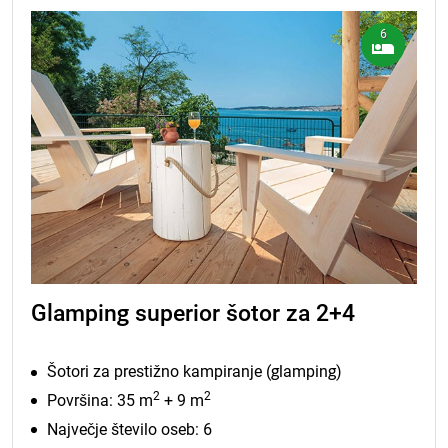
6
Glamping superior šotor za 2+4
Šotori za prestižno kampiranje (glamping)
2
2
Površina: 35 m
+ 9 m
Največje število oseb: 6