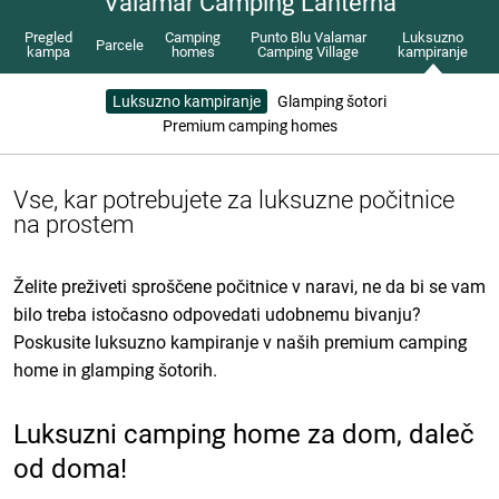
Valamar Camping Lanterna
Pregled
Camping
Punto Blu Valamar
Luksuzno
Parcele
kampa
homes
Camping Village
kampiranje
Luksuzno kampiranje
Glamping šotori
Premium camping homes
Vse, kar potrebujete za luksuzne počitnice
na prostem
Želite preživeti sproščene počitnice v naravi, ne da bi se vam
bilo treba istočasno odpovedati udobnemu bivanju?
Poskusite luksuzno kampiranje v naših premium camping
home in glamping šotorih.
Luksuzni camping home za dom, daleč
od doma!