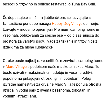
recepcijo, trgovino in odlično restavracijo Tuna Bay Grill.
Če dopustujete s hišnim ljubljenčkom, se razvajajte s
fantastično ponudbo našega
Happy Dog Village
ob morju.
Uživajte v moderno opremljeni Premium camping home in
vsebinah, oblikovanih za srečne pse – od plaže, igrišča do
prostora za varstvo psov, livade za tekanje in trgovinice z
izdelkima za hišne ljubljenčke.
Otroke boste najbolj razveselili, če rezervirate camping home
v
Maro Village
s podpisom naše maskote - rakca Mara. Tu
boste uživali v maksimalnem udobju in veseli ureditvi,
popolnoma prilagojeni otroški igri in potrebam. Poleg
izvrstne namestitve za družine Maro Village ponuja otroška
igrišča in vodni park z dvema bazenoma, tobogani in
vodnimi atrakcijami.