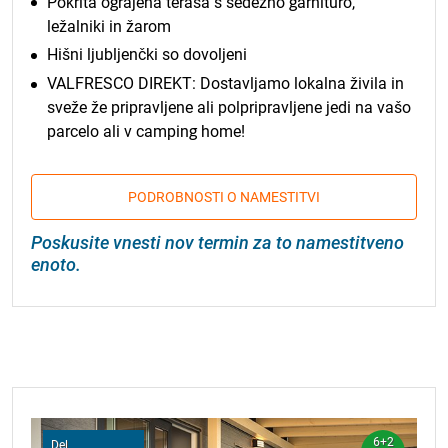
Pokrita ograjena terasa s
sedežno garnituro,
ležalniki in žarom
Hišni ljubljenčki so dovoljeni
VALFRESCO DIREKT: Dostavljamo lokalna živila in
sveže že pripravljene ali polpripravljene jedi na vašo
parcelo ali v camping home!
PODROBNOSTI O NAMESTITVI
Poskusite vnesti nov termin za to namestitveno
enoto.
6+2
Del