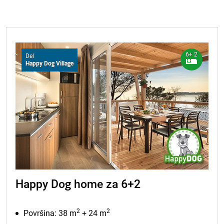
6+ 2
Del
Happy Dog Village
Happy Dog home za 6+2
2
2
Površina: 38 m
+ 24 m