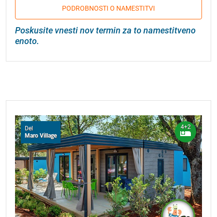
PODROBNOSTI O NAMESTITVI
Poskusite vnesti nov termin za to namestitveno
enoto.
4+2
Del
Maro Village