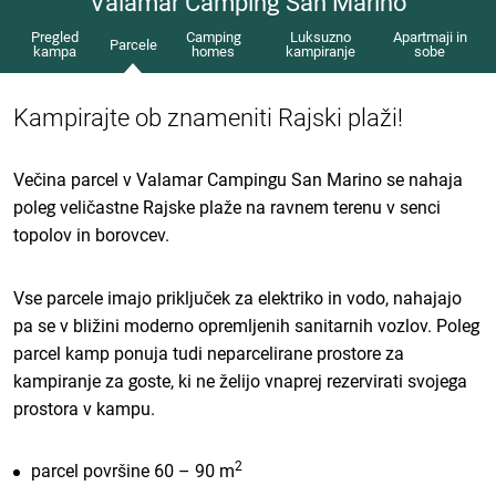
Valamar Camping San Marino
Pregled
Camping
Luksuzno
Apartmaji in
Parcele
kampa
homes
kampiranje
sobe
Kampirajte ob znameniti Rajski plaži!
Večina parcel v Valamar Campingu San Marino se nahaja
poleg veličastne Rajske plaže na ravnem terenu v senci
topolov in borovcev.
Vse parcele imajo priključek za elektriko in vodo, nahajajo
pa se v bližini moderno opremljenih sanitarnih vozlov. Poleg
parcel kamp ponuja tudi neparcelirane prostore za
kampiranje za goste, ki ne želijo vnaprej rezervirati svojega
prostora v kampu.
2
parcel površine 60 – 90 m