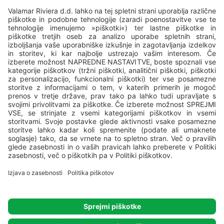
Vse kampe upravlja podjetje
Valamar
, Valamar Riviera, d.d, Stancija
Kaligari 1, Poreč, Croatia.
© Valamar Camping
Vse pravice pridržane