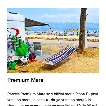
na september 2025, izračunano po Eurostatu. Korekcijo
cen lahko izvedemo najpozneje en mesec pred
datumom prihoda, o čemer vas bomo obvestili po
elektronski pošti ali na drug ustrezen način. V 8 dneh
nam morate sporočiti, ali sprejemate nov izračun cene
storitev ali pa ta izračun zavračate, s čimer se šteje, da
je Pogodba o rezervaciji odpovedana brez kakršnihkoli
obveznosti za vas. Ob odpovedi pogodbe se omejujemo
na vračilo do višine prejete akontacije na podlagi
Pogodbe o rezervaciji. Veljavno od 01.01.2026. Za
rezervacije v letu 2027 se bo klavzula glede sprememb
cen nanašala na primerjavo s kumulativnim indeksom
mesečne stopnje inflacije v marcu 2026.
Premium Mare
Parcele Premium Mare so v bližini morja (cona E - prva
vrsta ob morju in cona A - druga vrsta ob morju) in
2
skoraj vse se razprostirajo na površini od 60 do 90 m
.