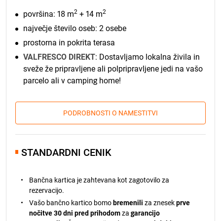
2
2
površina: 18 m
+ 14 m
največje število oseb: 2 osebe
prostorna in pokrita terasa
VALFRESCO DIREKT
: Dostavljamo lokalna živila in
sveže že pripravljene ali polpripravljene jedi na vašo
parcelo ali v camping home!
PODROBNOSTI O NAMESTITVI
STANDARDNI CENIK
Bančna kartica je zahtevana kot zagotovilo za
rezervacijo.
Vašo bančno kartico bomo
bremenili
za znesek
prve
nočitve 30 dni pred prihodom
za
garancijo