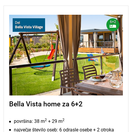
6+2
Del
Bella Vista Village
Bella Vista home za 6+2
2
2
površina: 38 m
+ 29 m
največje število oseb: 6 odrasle osebe + 2 otroka