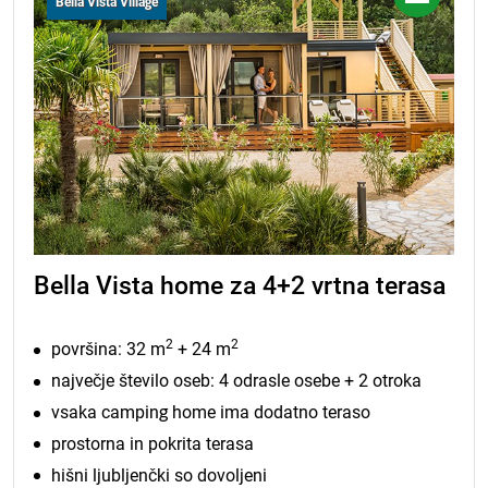
Bella Vista Village
Bella Vista home za 4+2 vrtna terasa
2
2
površina: 32 m
+ 24 m
največje število oseb: 4 odrasle osebe + 2 otroka
vsaka camping home ima dodatno teraso
prostorna in pokrita terasa
hišni ljubljenčki so dovoljeni