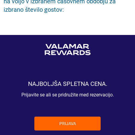
na voljo v izbranem časovnem obdobju za
izbrano število gostov:
NAJBOLJŠA SPLETNA CENA.
Prijavite se ali se pridružite med rezervacijo.
PRIJAVA