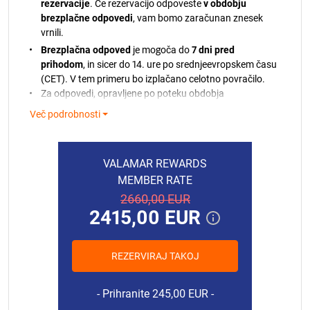
rezervacije
. Če rezervacijo odpoveste
v obdobju
brezplačne odpovedi
, vam bomo zaračunan znesek
vrnili.
Brezplačna odpoved
je mogoča do
7 dni pred
prihodom
, in sicer do 14. ure po srednjeevropskem času
(CET). V tem primeru bo izplačano celotno povračilo.
Za odpovedi, opravljene po poteku obdobja
brezplačne odpovedi, zaračunani znesek ni vračljiv.
Več podrobnosti
Če plačila ni mogoče izvesti, vas bomo o tem obvestili.
Če vaše kartice ne bomo mogli bremeniti, si
pridržujemo pravico do odpovedi vaše rezervacije v
VALAMAR REWARDS
skladu z našimi pravili.
MEMBER RATE
V primeru predčasnega odhoda ali neprihoda brez
2660,00 EUR
predhodne odpovedi se zaračuna celotni znesek
2415,00 EUR
rezervacije.
Turistična taksa in končno čiščenje nista vključena
v ceno.
REZERVIRAJ TAKOJ
Končno čiščenje vključuje: čiščenje in začetni komplet
15.08.2026.
345,00 EUR
posteljnine ter 2 brisači na osebo.
16.08.2026.
345,00 EUR
Prihranite 245,00 EUR
Pridržujemo si pravico do spremembe cen, če se je po