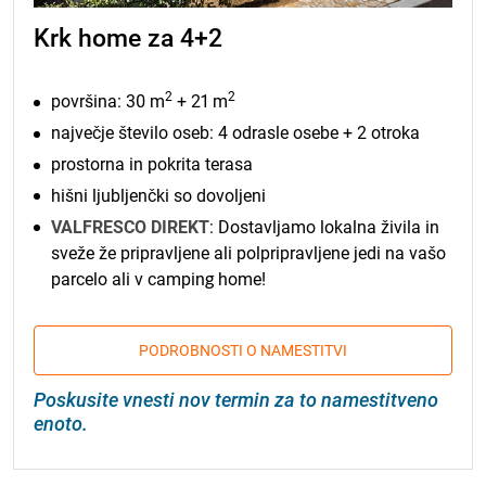
Krk home za 4+2
2
2
površina: 30 m
+ 21 m
največje število oseb: 4 odrasle osebe + 2 otroka
prostorna in pokrita terasa
hišni ljubljenčki so dovoljeni
VALFRESCO DIREKT
: Dostavljamo lokalna živila in
sveže že pripravljene ali polpripravljene jedi na vašo
parcelo ali v camping home!
PODROBNOSTI O NAMESTITVI
Poskusite vnesti nov termin za to namestitveno
enoto.