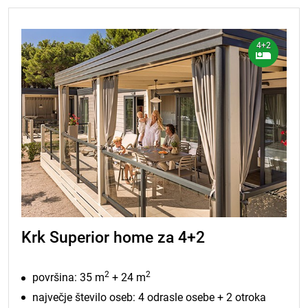
4+2
Krk Superior home za 4+2
2
2
površina: 35 m
+ 24 m
največje število oseb: 4 odrasle osebe + 2 otroka