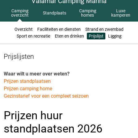
Valamar Camping Marina
Camping
Camping
Luxe
Standplaats
overzicht
homes
kamperen
Overzicht
Faciliteiten en diensten
Strand en zwembad
Sport en recreatie
Eten en drinken
Prijslijst
Ligging
Prijslijsten
Waar wilt u meer over weten?
Prijzen standplaatsen
Prijzen camping home
Gezinstarief voor een compleet seizoen
Prijzen huur
standplaatsen 2026