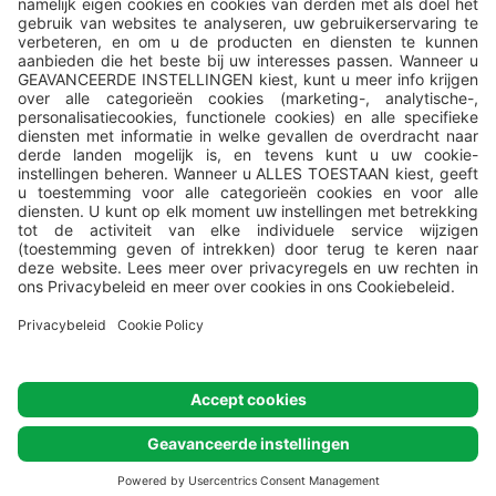
Alle campings worden beheerd door
Valamar
, Valamar Riviera, d.d,
Stancija Kaligari 1, Poreč, Croatia.
© Valamar Camping
Alle rechten
voorbehouden
Cookie settings
Cookie policy
Privacybeleid