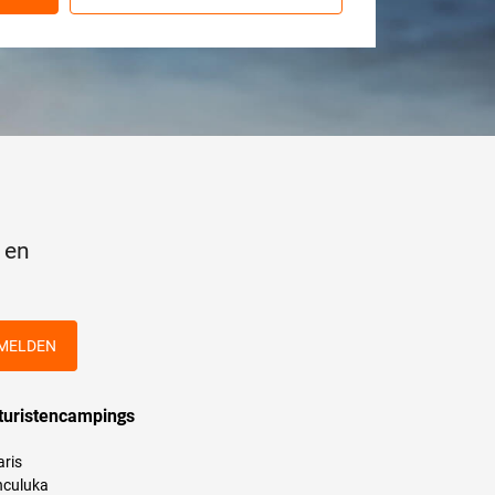
 en
MELDEN
turistencampings
aris
culuka