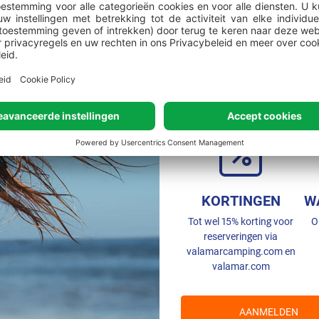
Lid worden
van vo
KORTINGEN
W
Tot wel 15% korting voor
O
reserveringen via
valamarcamping.com en
valamar.com
AANMELDEN