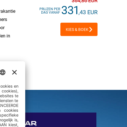
364
,86 EUR
331
PRIJZEN PER
vakantie
,43 EUR
DAG VANAF
mers
oor
KIES & BOEK
en in