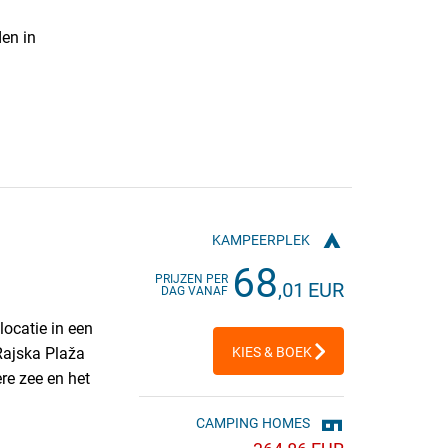
en in
KAMPEERPLEK
68
PRIJZEN PER
,01 EUR
DAG VANAF
ocatie in een
Rajska Plaža
KIES & BOEK
re zee en het
CAMPING HOMES