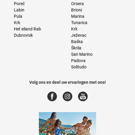
Poreč
Orsera
Labin
Brioni
Pula
Marina
Krk
Tunarica
Het eiland Rab
Krk
Dubrovnik
Ježevac
Baška
Škrila
San Marino
Padova
Solitudo
Volg ons en deel uw ervaringen met ons!