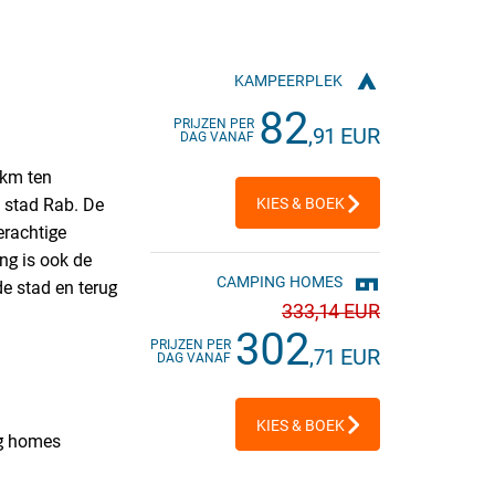
KAMPEERPLEK
82
PRIJZEN PER
,91 EUR
DAG VANAF
 km ten
e stad Rab. De
KIES & BOEK
erachtige
ng is ook de
CAMPING HOMES
e stad en terug
333
,14 EUR
302
PRIJZEN PER
,71 EUR
DAG VANAF
KIES & BOEK
ng homes