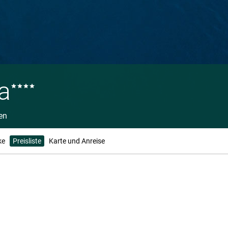
a
en
ke
Preisliste
Karte und Anreise