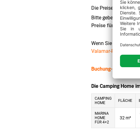
Die Preise verstehen 
Bitte geben Sie Ihre
Te
Preise für einen Aufe
Wenn Sie Hilfe beim P
Valamar-Reservierung
Buchung-AGBs ›
Die Camping Home im
CAMPING
FLÄCHE
HOME
MARINA
32 m²
HOME
FÜR 4+2