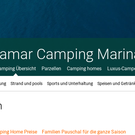
lamar Camping Marin
amping Übersicht
Parzellen
Camping homes
Luxus-Camp
ung
Strand und pools
Sports und Unterhaltung
Speisen und Geträn
n
ing Home Preise
Familien Pauschal für die ganze Saison