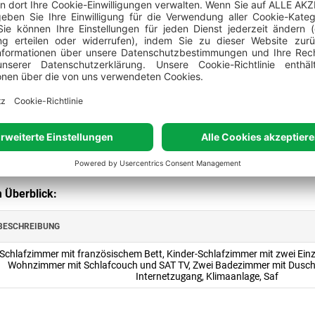
sich pro Tag und pro Camping Home.
rmine im Buchungskalender
des Campingplatzes ein,
um die be
nthalt bei uns zu ermitteln
!
rüfen der Verfügbarkeit oder beim Buchen benötigen, wenden Sie 
szentrale
.
 Überblick:
BESCHREIBUNG
Schlafzimmer mit französischem Bett, Kinder-Schlafzimmer mit zwei Einz
Wohnzimmer mit Schlafcouch und SAT TV, Zwei Badezimmer mit Dusc
Internetzugang, Klimaanlage, Saf