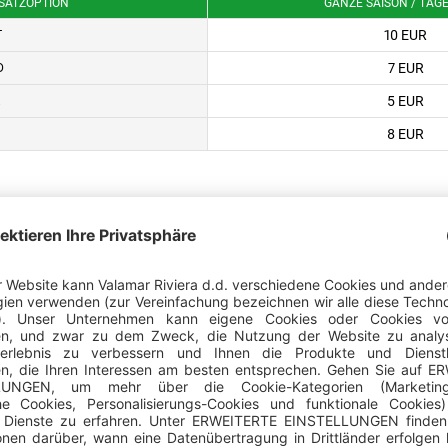
SATZOPTION
GANZE SAISON / TAG
10 EUR
T
7 EUR
D
5 EUR
8 EUR
n zu den Parzellen-Preisen
Home-Mietpreise für das Ja