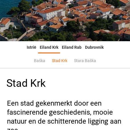
Istrië
Eiland Krk
Eiland Rab
Dubrovnik
Baška
Stad Krk
Stara Baška
Stad Krk
Een stad gekenmerkt door een
fascinerende geschiedenis, mooie
natuur en de schitterende ligging aan