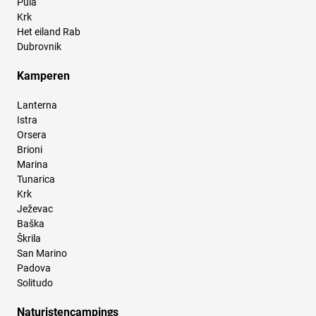
Pula
Krk
Het eiland Rab
Dubrovnik
Kamperen
Lanterna
Istra
Orsera
Brioni
Marina
Tunarica
Krk
Ježevac
Baška
Škrila
San Marino
Padova
Solitudo
Naturistencampings