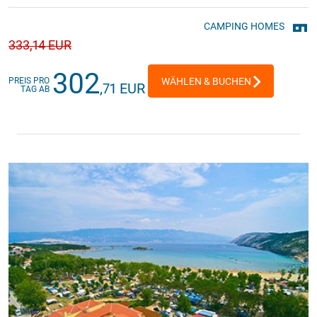
CAMPING HOMES
333
,14 EUR
302
PREIS PRO
WÄHLEN & BUCHEN
,71 EUR
TAG AB