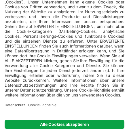
Der Betreiber aller Campingplätze ist das Unternehmen
Valamar
,
Valamar Riviera, d.d, Stancija Kaligari 1, Poreč, Croatia.
© Valamar