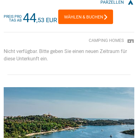
PARZELLEN
44
PREIS PRO
WÄHLEN & BUCHEN
,53 EUR
TAG AB
CAMPING HOMES
Nicht verfügbar. Bitte geben Sie einen neuen Zeitraum für
diese Unterkunft ein.