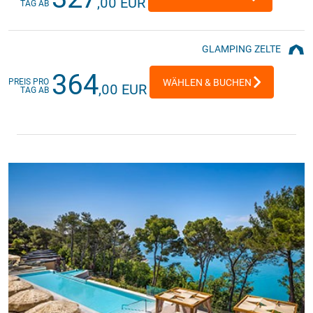
,00 EUR
TAG AB
GLAMPING ZELTE
364
PREIS PRO
WÄHLEN & BUCHEN
,00 EUR
TAG AB