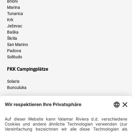
Brioni
Marina
Tunarica
Krk
Ježevac
Baška
Škrila
San Marino
Padova
Solitudo
FKK Campingplätze
Solaris
Bunculuka
Folgen Sie uns und teilen Sie Ihr Urlaubserlebnis mit uns!