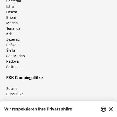
Lanterna
Istra
Orsera
Brioni
Marina
Tunarica
Krk
Ježevac
Baška
Škrila
San Marino
Padova
Solitudo
FKK Campingplätze
Solaris
Bunculuka
Folgen Sie uns und teilen Sie Ihr Urlaubserlebnis mit uns!