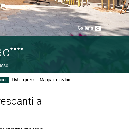
Galleria
ac
usso
ande
Listino prezzi
Mappa e direzioni
frescanti a