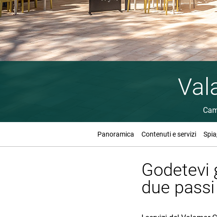
Val
Cam
Panoramica
Contenuti e servizi
Spia
Godetevi gl
due passi 