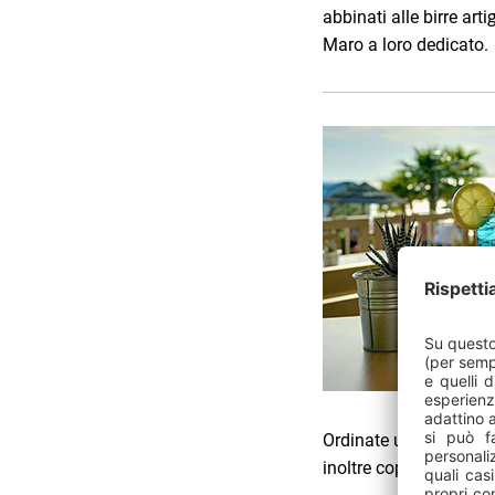
abbinati alle birre art
Maro a loro dedicato.
Ordinate un cocktail ri
inoltre coppe gelato e 