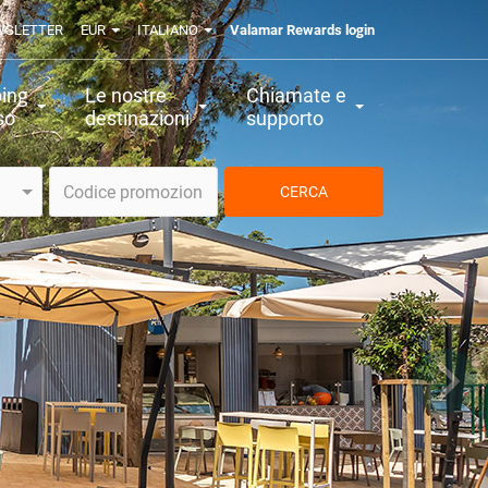
WSLETTER
EUR
ITALIANO
Valamar Rewards login
ing
Le nostre
Chiamate e
so
destinazioni
supporto
CERCA