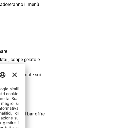
ni adoreranno il menù
mare
cktail, coppe gelato e
rvite e consumate sui
va al mare. Il bar offre
 spiaggia!