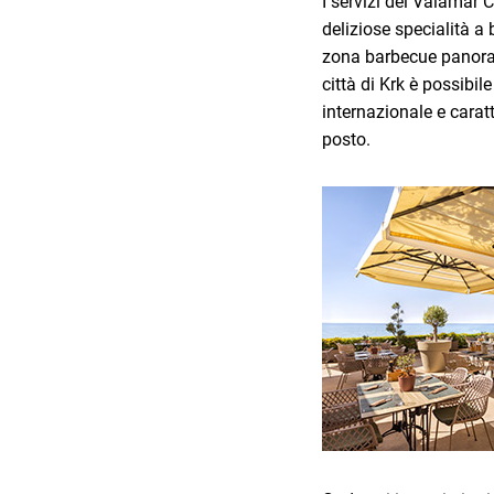
I servizi del Valamar 
deliziose specialità a
zona barbecue panoram
città di Krk è possibil
internazionale e caratte
posto.