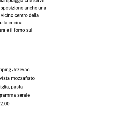
lla spiaggia che serve
 disposizione anche una
vicino centro della
della cucina
ra e il forno sul
amping Ježevac
 vista mozzafiato
riglia, pasta
ogramma serale
22:00