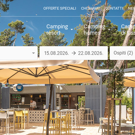
OFFERTE SPECIALI
CHI SIAMO
CONTATTI
NE
Camping
Camping
Camp
resort
homes
di lus
Ospiti
2