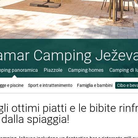
amar Camping Ježev
ping panoramica
Piazzole
Camping homes
Camping di l
gge e piscine
Sport e intrattenimento
Famiglia e bambini
Cibo e bev
i ottimi piatti e le bibite rin
dalla spiaggia!