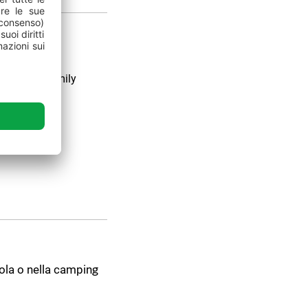
r
ungomare Family
cktail
e
zola o nella camping