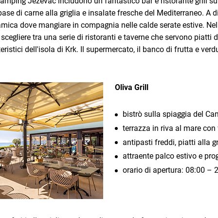
Camping Ježevac includono un fantastico bar e ristorante grill su
 base di carne alla griglia e insalate fresche del Mediterraneo. A
ica dove mangiare in compagnia nelle calde serate estive. Nel 
e scegliere tra una serie di ristoranti e taverne che servono piatti 
ristici dell'isola di Krk. Il supermercato, il banco di frutta e verdu
Oliva Grill
bistrò sulla spiaggia del C
terrazza in riva al mare con
antipasti freddi, piatti alla g
attraente palco estivo e pr
orario di apertura: 08:00 – 