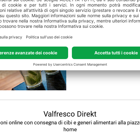
Splash Lungomare Beach Ba
beach bar sulla spiaggia L
ricca selezione di bibite e co
aperto da aprile a novembr
Valfresco Direkt
oni online con consegna di cibi e generi alimentari alla piaz
home