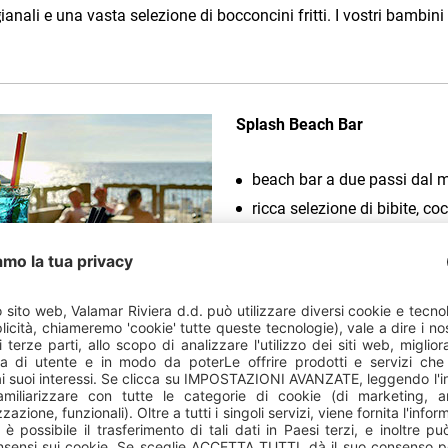
igianali e una vasta selezione di bocconcini fritti. I vostri bambi
Splash Beach Bar
beach bar a due passi dal 
ricca selezione di bibite, co
specialità fast food
le bibite possono essere se
lettini in spiaggia
nfrescante e rilassatevi nel cocktail bar o sulla vostra sdraio in ri
fast food...Non vi resta che godervi appieno la vostra giornata in