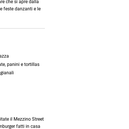
are che si apre dalla
le feste danzanti e le
iazza
e, panini e tortillas
igianali
itate il Mezzino Street
burger fatti in casa