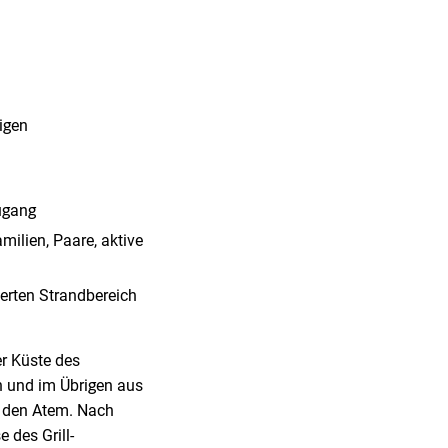
igen
ugang
milien, Paare, aktive
rten Strandbereich
r Küste des
n und im Übrigen aus
em den Atem.
Nach
 des Grill-