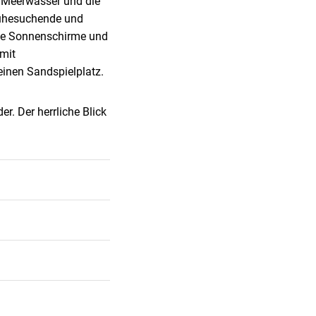
e Meerwasser und die
Ruhesuchende und
owie Sonnenschirme und
 mit
 einen Sandspielplatz.
r. Der herrliche Blick