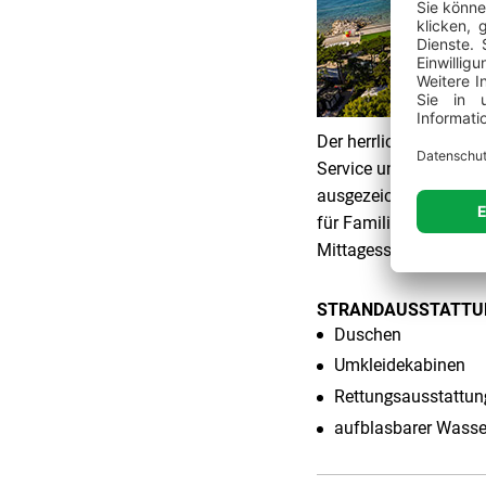
Der herrliche Strand 
Service und des krist
ausgezeichnet. Die A
für Familien und akti
Mittagessen oder Unt
STRANDAUSSTATTU
Duschen
Umkleidekabinen
Rettungsausstattun
aufblasbarer Wasse