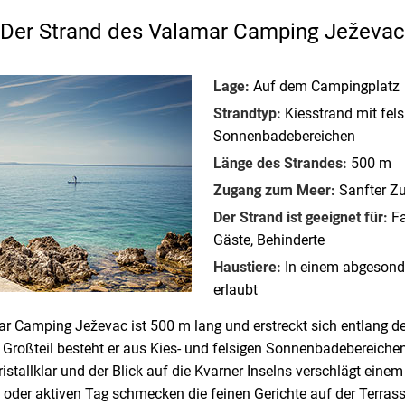
Der Strand des Valamar Camping Ježevac
Lage:
Auf dem Campingplatz
Strandtyp:
Kiesstrand mit fels
Sonnenbadebereichen
Länge des Strandes:
500 m
Zugang zum Meer:
Sanfter Z
Der Strand ist geeignet für:
Fa
Gäste, Behinderte
Haustiere:
In einem abgesonde
erlaubt
r Camping Ježevac ist 500 m lang und erstreckt sich entlang de
roßteil besteht er aus Kies- und felsigen Sonnenbadebereiche
ristallklar und der Blick auf die Kvarner Inselns verschlägt ein
der aktiven Tag schmecken die feinen Gerichte auf der Terrasse