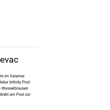
ževac
ls im Valamar
elax Infinity Pool
en Wasserbrausen
irekt am Pool zur