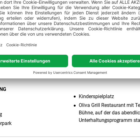
Der Strand ist geeignet für:
Fa
Gäste, Behinderte
Val Veja ist 200 m lang. Wegen seiner Lage auf dem Campingplat
allklaren Meeres wurde dieser Strand mit dem speziellen Gütezei
usstattung und der sanfte Zugang zum Meer machen diesen Stra
ve Gäste.
Neben dem Strand befindet sich der Oliva Grill, der perfe
erhaltung am Abend.
NG
Kinderspielplatz
Oliva Grill Restaurant mit T
Bühne, auf der das abendli
g
Unterhaltungsprogramm stat
rpark