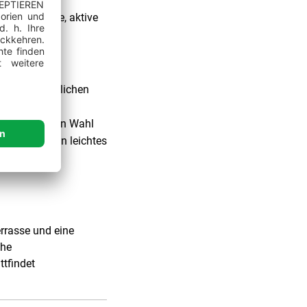
milien, Paare, aktive
z, des vorzüglichen
chen Val
nd zur idealen Wahl
kte Ort für ein leichtes
errasse und eine
che
tfindet