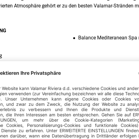
vierten Atmosphäre gehört er zu den besten Valamar-Stränden 
NG
Balance Mediteranean Spa
g
Val Veja Family Strand
Lage:
Auf dem Campingplatz
Strandtyp:
Kiesstrand
Länge des Strandes:
200 m
Zugang zum Meer:
Sanfter Z
behindertengerechter Zugang