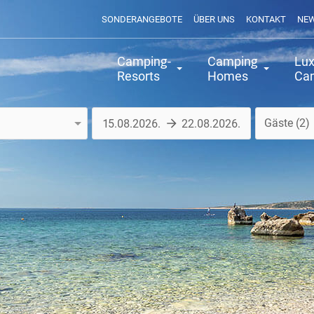
SONDERANGEBOTE
ÜBER UNS
KONTAKT
NE
Camping-
Camping
Lux
Resorts
Homes
Ca
Gäste
2