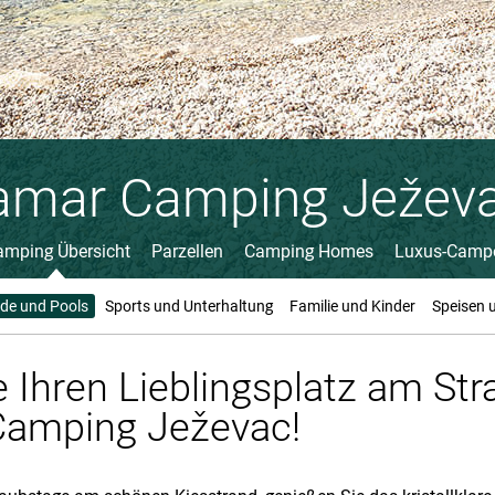
amar Camping Ježev
amping Übersicht
Parzellen
Camping Homes
Luxus-Camp
de und Pools
Sports und Unterhaltung
Familie und Kinder
Speisen 
e Ihren Lieblingsplatz am St
Camping Ježevac!