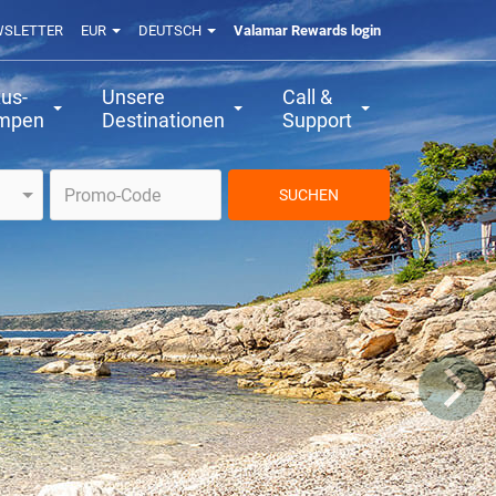
WSLETTER
EUR
DEUTSCH
Valamar Rewards login
us-
Unsere
Call &
mpen
Destinationen
Support
SUCHEN