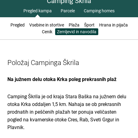
Camping Škrila
Pregled kampa
Parcele
Camping homes
Pregled
Vsebine in stortive
Plaža
Šport
Hrana in pijača
Cenik
Zemljevid in navodila
Položaj Campinga Škrila
Na južnem delu otoka Krka poleg prekrasnih plaž
Camping Škrila je od kraja Stara Baška na južnem delu
otoka Krka oddaljen 1,5 km. Nahaja se ob prekrasnih
prodnatih in peščenih plažah ter ponuja veličasten
pogled na kvarnerske otoke Cres, Rab, Sveti Grgur in
Plavnik.