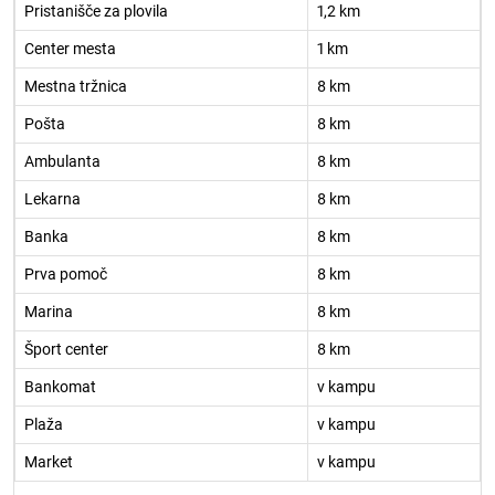
Pristanišče za plovila
1,2 km
Center mesta
1 km
Mestna tržnica
8 km
Pošta
8 km
Ambulanta
8 km
Lekarna
8 km
Banka
8 km
Prva pomoč
8 km
Marina
8 km
Šport center
8 km
Bankomat
v kampu
Plaža
v kampu
Market
v kampu