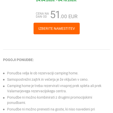
51
CENA NA
.00 EUR
DAN OD
IZBERITE NAMESTITEV
POGOJI PONUDBE:
Ponudba velja le ob rezervaciji camping home.
Samopostrežni zajtrk in večerja je že vključen v ceno.
Camping home je treba rezervirati vnaprej prek spleta ali prek
Valamarjevega rezervacijskega centra.
Ponudbe ni možno kombinirati z drugimi promocijskimi
ponudbami.
Ponudbe ni možno prenesti na goste, ki niso navedeni pri