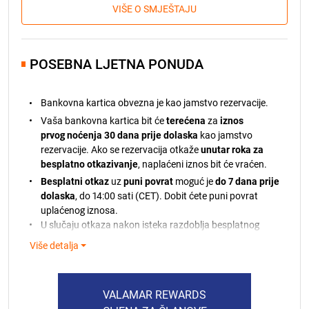
VIŠE O SMJEŠTAJU
POSEBNA LJETNA PONUDA
Bankovna kartica obvezna je kao jamstvo rezervacije.
Vaša bankovna kartica bit će
terećena
za
iznos
prvog noćenja 30 dana prije dolaska
kao jamstvo
rezervacije. Ako se rezervacija otkaže
unutar roka za
besplatno otkazivanje
, naplaćeni iznos bit će vraćen.
Besplatni otkaz
uz
puni povrat
moguć je
do 7 dana prije
dolaska
, do 14:00 sati (CET). Dobit ćete puni povrat
uplaćenog iznosa.
U slučaju otkaza nakon isteka razdoblja besplatnog
otkazivanja, naplaćeni iznos neće biti vraćen.
Više detalja
Ako plaćanje ne bude moguće obraditi, bit ćete
obaviješteni. Ako ne budemo mogli teretiti vašu
bankovnu karticu, zadržavamo pravo otkazati vašu
VALAMAR REWARDS
rezervaciju sukladno našim pravilima.