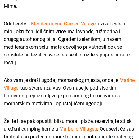
Mirne.
Odaberete li
Mediterranean Garden Village
, uživat ćete u
miru, okruženi idiličnim vrtovima lavande, ružmarina i
drugog autohtonog bilja. Ograđeni zelenilom, u našem
mediteranskom selu imate dovoljno privatnosti dok se
opuštate na ležaljci svoje terase ili družite s prijateljima uz
roštilj.
Ako vam je draži ugođaj mornarskog mjesta, onda je
Marine
Village
kao stvoren za vas. Ovo naselje pod visokim
borovima prepoznatljivo je po camping homeovima s
mornarskim motivima i opuštajućem ugođaju.
Želite li se pak opustiti blizu mora i plaže, rezervirajte stilski
uređeni camping home u
Marbello Villageu
. Oduševit će vas
fantastičan pogled na more te mir i ljepota prirode malenog