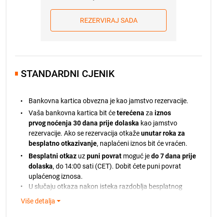
prikladan način. Potrebno je da nam u roku od 8 dana
21.08.2026.
441,00 EUR
javite prihvaćate li novi izračun cijene usluga ili taj
izračun odbijate čime će se Ugovor o rezervaciji smatrati
REZERVIRAJ SADA
15.08.2026.
485,00 EUR
raskinutim bez ikakvih obveza za Vas. U slučaju raskida
Ugovora ograničavamo se na povrat najviše do iznosa
16.08.2026.
485,00 EUR
primljenog predujma na temelju Ugovora o rezervaciji.
17.08.2026.
485,00 EUR
Vrijedi od 01.01.2026. Za rezervacije u 2027. godini,
klauzula o promjenama cijena odnosit će se na
STANDARDNI CJENIK
18.08.2026.
485,00 EUR
usporedbu s kumulativnim indeksom mjesečne stope
19.08.2026.
485,00 EUR
inflacije u ožujku 2026.
Bankovna kartica obvezna je kao jamstvo rezervacije.
20.08.2026.
485,00 EUR
Vaša bankovna kartica bit će
terećena
za
iznos
21.08.2026.
485,00 EUR
prvog noćenja 30 dana prije dolaska
kao jamstvo
rezervacije. Ako se rezervacija otkaže
unutar roka za
besplatno otkazivanje
, naplaćeni iznos bit će vraćen.
Besplatni otkaz
uz
puni povrat
moguć je
do 7 dana prije
dolaska
, do 14:00 sati (CET). Dobit ćete puni povrat
uplaćenog iznosa.
U slučaju otkaza nakon isteka razdoblja besplatnog
otkazivanja, naplaćeni iznos neće biti vraćen.
Više detalja
Ako plaćanje ne bude moguće obraditi, bit ćete