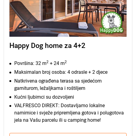
Happy Dog home za 4+2
2
2
Površina: 32 m
+ 24 m
Maksimalan broj osoba: 4 odrasle + 2 djece
Natkrivena ograđena terasa sa
sjedećom
garniturom, ležaljkama i roštiljem
Kućni ljubimci su dozvoljeni
VALFRESCO DIREKT: Dostavljamo lokalne
namirnice i svježe pripremljena gotova i polugotova
jela na Vašu parcelu ili u camping home!