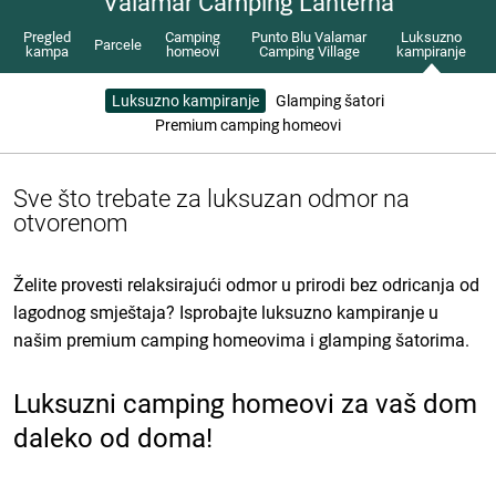
Valamar Camping Lanterna
Pregled
Camping
Punto Blu Valamar
Luksuzno
Parcele
kampa
homeovi
Camping Village
kampiranje
Luksuzno kampiranje
Glamping šatori
Premium camping homeovi
Sve što trebate za luksuzan odmor na
otvorenom
Želite provesti relaksirajući odmor u prirodi bez odricanja od
lagodnog smještaja? Isprobajte luksuzno kampiranje u
našim premium camping homeovima i glamping šatorima.
Luksuzni camping homeovi za vaš dom
daleko od doma!