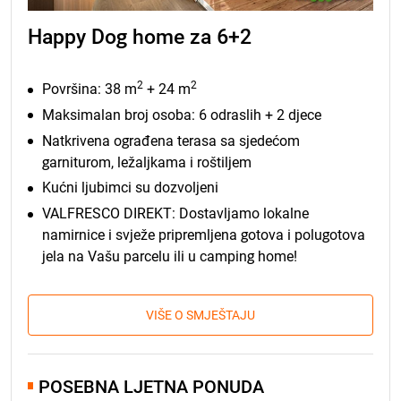
Happy Dog home za 6+2
2
2
Površina: 38 m
+ 24 m
Maksimalan broj osoba: 6 odraslih + 2 djece
Natkrivena ograđena terasa sa
sjedećom
garniturom, ležaljkama i roštiljem
Kućni ljubimci su dozvoljeni
VALFRESCO DIREKT: Dostavljamo lokalne
namirnice i svježe pripremljena gotova i polugotova
jela na Vašu parcelu ili u camping home!
VIŠE O SMJEŠTAJU
POSEBNA LJETNA PONUDA