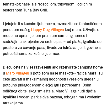
tematskog naselja s recepcijom, trgovinom i odličnim
restoranom Tuna Bay Grill.
Ljetujete li s kućnim ljubimcem, razmazite se fantastičnom
ponudom našeg
Happy Dog Villagea
kraj mora. Uživajte u
moderno opremljenom premium camping homeu i
sadržajima skrojenim za sretne pse – od plaže, igrališta do
prostora za čuvanje pasa, livade za istrčavanje i trgovine s
potrepštinama za kućne ljubimce.
Djecu ćete najviše razveseliti ako rezervirate camping home
u
Maro Villageu
s potpisom naše maskote - račića Mara. Tu
ćete uživati u maksimalnoj udobnosti i veselom uređenju
potpuno prilagođenom dječjoj igri i potrebama. Osim
odličnog obiteljskog smještaja, Maro Village nudi dječja
igrališta i vodeni park s dva bazena, toboganima i vodenim
atrakcijama.