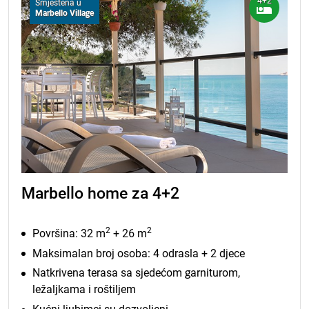
4+2
Smještena u
Marbello Village
Marbello home za 4+2
2
2
Površina: 32 m
+ 26 m
Maksimalan broj osoba: 4 odrasla + 2 djece
Natkrivena terasa sa sjedećom garniturom,
ležaljkama i roštiljem