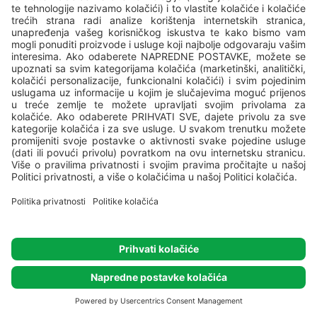
Bankovna kartica obvezna je kao jamstvo rezervacije.
Vaša bankovna kartica bit će
terećena
za
iznos
prvog noćenja 30 dana prije dolaska
kao jamstvo
rezervacije. Ako se rezervacija otkaže
unutar roka za
besplatno otkazivanje
, naplaćeni iznos bit će vraćen.
Besplatni otkaz
uz
puni povrat
moguć je
do 7 dana prije
dolaska
, do 14:00 sati (CET). Dobit ćete puni povrat
uplaćenog iznosa.
U slučaju otkaza nakon isteka razdoblja besplatnog
otkazivanja, naplaćeni iznos neće biti vraćen.
Više detalja
Ako plaćanje ne bude moguće obraditi, bit ćete
obaviješteni. Ako ne budemo mogli teretiti vašu
bankovnu karticu, zadržavamo pravo otkazati vašu
VALAMAR REWARDS
rezervaciju sukladno našim pravilima.
CIJENA ZA ČLANOVE
U slučaju ranijeg odlaska ili nedolaska bez
3304,00 EUR
prethodnog otkazivanja, naplatit će se puni iznos
2702,00 EUR
rezervacije.
Turistička pristojba i završno čišćenje nisu
uključeni u cijenu.
REZERVIRAJ SADA