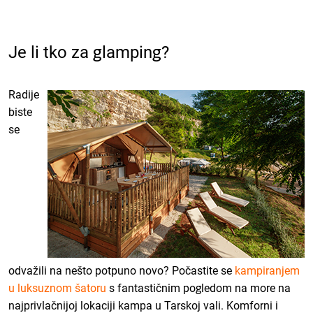
Je li tko za glamping?
Radije
biste
se
odvažili na nešto potpuno novo? Počastite se
kampiranjem
u luksuznom šatoru
s fantastičnim pogledom na more na
najprivlačnijoj lokaciji kampa u Tarskoj vali. Komforni i