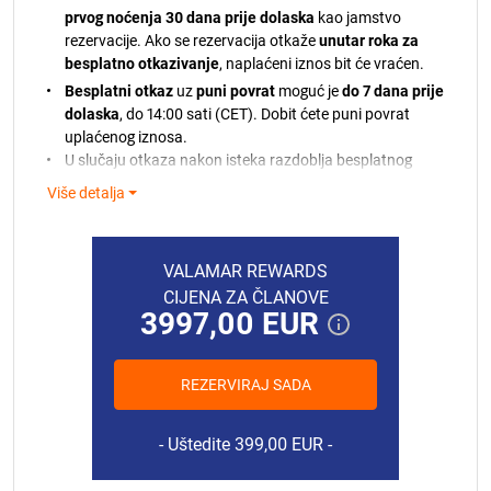
21.08.2026.
565,00 EUR
prvog noćenja 30 dana prije dolaska
kao jamstvo
rezervacije. Ako se rezervacija otkaže
unutar roka za
besplatno otkazivanje
, naplaćeni iznos bit će vraćen.
Besplatni otkaz
uz
puni povrat
moguć je
do 7 dana prije
dolaska
, do 14:00 sati (CET). Dobit ćete puni povrat
uplaćenog iznosa.
U slučaju otkaza nakon isteka razdoblja besplatnog
otkazivanja, naplaćeni iznos neće biti vraćen.
Više detalja
Ako plaćanje ne bude moguće obraditi, bit ćete
obaviješteni. Ako ne budemo mogli teretiti vašu
bankovnu karticu, zadržavamo pravo otkazati vašu
VALAMAR REWARDS
rezervaciju sukladno našim pravilima.
CIJENA ZA ČLANOVE
U slučaju ranijeg odlaska ili nedolaska bez
3997,00 EUR
prethodnog otkazivanja, naplatit će se puni iznos
rezervacije.
Turistička pristojba i završno čišćenje nisu
REZERVIRAJ SADA
uključeni u cijenu.
15.08.2026.
571,00 EUR
Završno čišćenje uključuje: čišćenje i početni set
16.08.2026.
571,00 EUR
Uštedite 399,00 EUR
posteljine i 2 ručnika po osobi.
17.08.2026.
571,00 EUR
Zadržavamo pravo promjene cijena ako je nakon