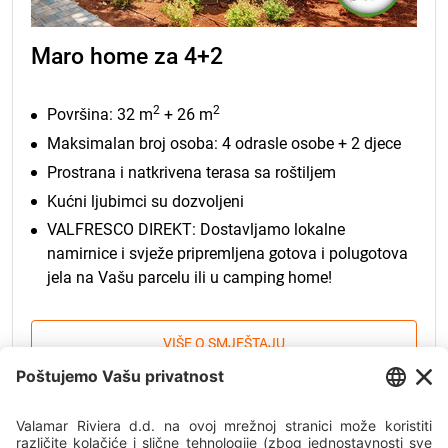
Maro home za 4+2
2
2
Površina: 32 m
+ 26 m
Maksimalan broj osoba: 4 odrasle osobe + 2 djece
Prostrana i natkrivena terasa sa roštiljem
Kućni ljubimci su dozvoljeni
VALFRESCO DIREKT: Dostavljamo lokalne
namirnice i svježe pripremljena gotova i polugotova
jela na Vašu parcelu ili u camping home!
VIŠE O SMJEŠTAJU
POSEBNA LJETNA PONUDA