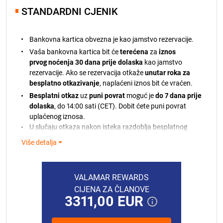
klauzula o promjenama cijena odnosit će se na
STANDARDNI CJENIK
18.08.2026.
468,00 EUR
usporedbu s kumulativnim indeksom mjesečne stope
19.08.2026.
468,00 EUR
inflacije u ožujku 2026.
Bankovna kartica obvezna je kao jamstvo rezervacije.
20.08.2026.
468,00 EUR
Vaša bankovna kartica bit će
terećena
za
iznos
21.08.2026.
468,00 EUR
prvog noćenja 30 dana prije dolaska
kao jamstvo
rezervacije. Ako se rezervacija otkaže
unutar roka za
besplatno otkazivanje
, naplaćeni iznos bit će vraćen.
Besplatni otkaz
uz
puni povrat
moguć je
do 7 dana prije
dolaska
, do 14:00 sati (CET). Dobit ćete puni povrat
uplaćenog iznosa.
U slučaju otkaza nakon isteka razdoblja besplatnog
otkazivanja, naplaćeni iznos neće biti vraćen.
Više detalja
Ako plaćanje ne bude moguće obraditi, bit ćete
obaviješteni. Ako ne budemo mogli teretiti vašu
bankovnu karticu, zadržavamo pravo otkazati vašu
VALAMAR REWARDS
rezervaciju sukladno našim pravilima.
CIJENA ZA ČLANOVE
U slučaju ranijeg odlaska ili nedolaska bez
3311,00 EUR
prethodnog otkazivanja, naplatit će se puni iznos
rezervacije.