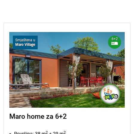
Ugovora ograničavamo se na povrat najviše do iznosa
18.08.2026.
539,00 EUR
primljenog predujma na temelju Ugovora o rezervaciji.
Vrijedi od 01.01.2026. Za rezervacije u 2027. godini,
19.08.2026.
539,00 EUR
klauzula o promjenama cijena odnosit će se na
20.08.2026.
539,00 EUR
usporedbu s kumulativnim indeksom mjesečne stope
inflacije u ožujku 2026.
21.08.2026.
539,00 EUR
6+2
Smještena u
Maro Village
Maro home za 6+2
2
2
Površina: 38 m
+ 29 m