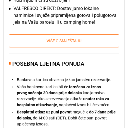
Kućni ljubimci su dozvoljeni
VALFRESCO DIREKT: Dostavljamo lokalne
namirnice i svježe pripremljena gotova i polugotova
jela na Vašu parcelu ili u camping home!
VIŠE O SMJEŠTAJU
POSEBNA LJETNA PONUDA
Bankovna kartica obvezna je kao jamstvo rezervacije.
Vaša bankovna kartica bit će
terećena
za
iznos
prvog noćenja 30 dana prije dolaska
kao jamstvo
rezervacije. Ako se rezervacija otkaže
unutar roka za
besplatno otkazivanje
, naplaćeni iznos bit će vraćen.
Besplatni otkaz
uz
puni povrat
moguć je
do 7 dana prije
dolaska
, do 14:00 sati (CET). Dobit ćete puni povrat
uplaćenog iznosa.