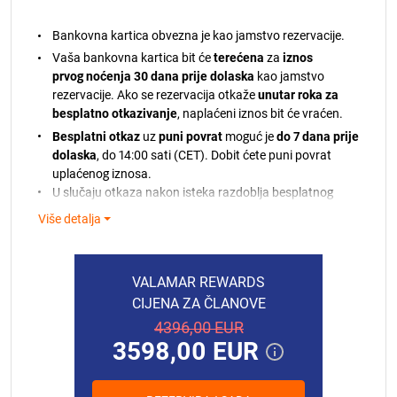
Bankovna kartica obvezna je kao jamstvo rezervacije.
Vaša bankovna kartica bit će
terećena
za
iznos
prvog noćenja 30 dana prije dolaska
kao jamstvo
rezervacije. Ako se rezervacija otkaže
unutar roka za
besplatno otkazivanje
, naplaćeni iznos bit će vraćen.
Besplatni otkaz
uz
puni povrat
moguć je
do 7 dana prije
dolaska
, do 14:00 sati (CET). Dobit ćete puni povrat
uplaćenog iznosa.
U slučaju otkaza nakon isteka razdoblja besplatnog
otkazivanja, naplaćeni iznos neće biti vraćen.
Više detalja
Ako plaćanje ne bude moguće obraditi, bit ćete
obaviješteni. Ako ne budemo mogli teretiti vašu
bankovnu karticu, zadržavamo pravo otkazati vašu
VALAMAR REWARDS
rezervaciju sukladno našim pravilima.
CIJENA ZA ČLANOVE
U slučaju ranijeg odlaska ili nedolaska bez
4396,00 EUR
prethodnog otkazivanja, naplatit će se puni iznos
3598,00 EUR
rezervacije.
Turistička pristojba i završno čišćenje nisu
uključeni u cijenu.