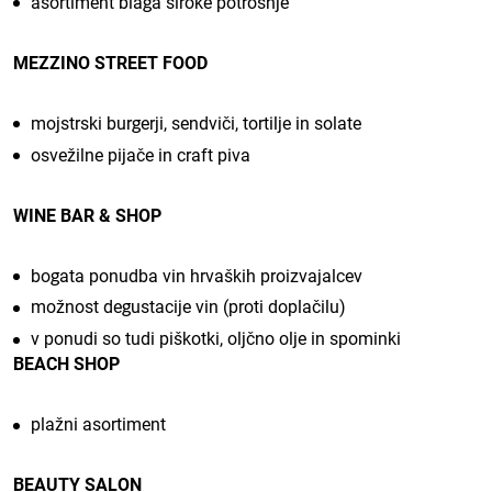
asortiment blaga široke potrošnje
MEZZINO STREET FOOD
mojstrski burgerji, sendviči, tortilje in solate
osvežilne pijače in craft piva
WINE BAR & SHOP
bogata ponudba vin hrvaških proizvajalcev
možnost degustacije vin (proti doplačilu)
v ponudi so tudi piškotki, oljčno olje in spominki
BEACH SHOP
plažni asortiment
BEAUTY SALON