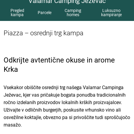
Valamar Camping Ježevac
Pregled
Camping
Luksuzno
Parcele
kampa
homes
kampiranje
Piazza – osrednji trg kampa
Odkrijte avtentične okuse in arome
Krka
Vsekakor obiščite osrednji trg našega Valamar Campinga
Ježevac, kjer vas pričakuje bogata ponudba tradicionalnih
ročno izdelanih proizvodov lokalnih krških proizvajalcev.
Uživajte v odličnih burgerjih, poskusite vrhunsko vino ali
osvežilne koktajle, obvezno pa si privoščite tudi sproščujočo
masažo.