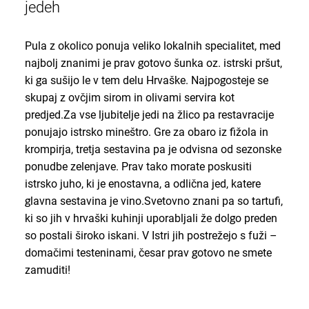
jedeh
Pula z okolico ponuja veliko lokalnih specialitet, med
najbolj znanimi je prav gotovo šunka oz. istrski pršut,
ki ga sušijo le v tem delu Hrvaške. Najpogosteje se
skupaj z ovčjim sirom in olivami servira kot
predjed.Za vse ljubitelje jedi na žlico pa restavracije
ponujajo istrsko mineštro. Gre za obaro iz fižola in
krompirja, tretja sestavina pa je odvisna od sezonske
ponudbe zelenjave. Prav tako morate poskusiti
istrsko juho, ki je enostavna, a odlična jed, katere
glavna sestavina je vino.Svetovno znani pa so tartufi,
ki so jih v hrvaški kuhinji uporabljali že dolgo preden
so postali široko iskani. V Istri jih postrežejo s fuži –
domačimi testeninami, česar prav gotovo ne smete
zamuditi!