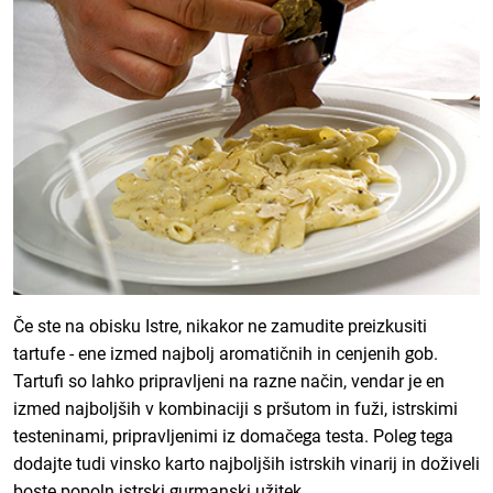
Če ste na obisku Istre, nikakor ne zamudite preizkusiti
tartufe - ene izmed najbolj aromatičnih in cenjenih gob.
Tartufi so lahko pripravljeni na razne način, vendar je en
izmed najboljših v kombinaciji s pršutom in fuži, istrskimi
testeninami, pripravljenimi iz domačega testa. Poleg tega
dodajte tudi vinsko karto najboljših istrskih vinarij in doživeli
boste popoln istrski gurmanski užitek.