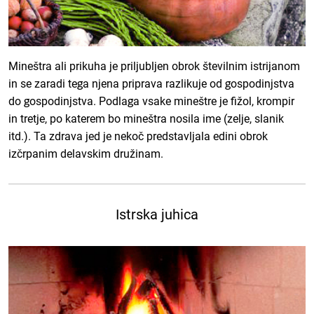
Mineštra ali prikuha je priljubljen obrok številnim istrijanom
in se zaradi tega njena priprava razlikuje od gospodinjstva
do gospodinjstva. Podlaga vsake mineštre je fižol, krompir
in tretje, po katerem bo mineštra nosila ime (zelje, slanik
itd.). Ta zdrava jed je nekoč predstavljala edini obrok
izčrpanim delavskim družinam.
Istrska juhica