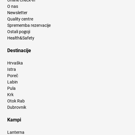
Online check-in
O nas
Newsletter
Quality centre
Sprememba rezervacije
Ostali pogoji
Health&Safety
Destinacije
Hrvaška
Istra
Poreč
Labin
Pula
Krk
Otok Rab
Dubrovnik
Kampi
Lanterna