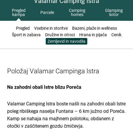
Valamar Camping Istra
Pregled
Camping
Glamping
Parcele
kampa
homes
šotor
Pregled
Vsebine in storitve
Bazeni, plaže in wellness
Šport in zabava
Družine in otroci
Hrana in pijača
Cenik
Zemljevid in navodila
Položaj Valamar Campinga Istra
Na zahodni obali Istre blizu Poreča
Valamar Camping Istra boste našli na zahodni obali Istre
poleg ribiškega naselja Funtana – 6 km južno od Poreča.
Kamp se nahaja na majhnem polotoku, obdanem z
otočki v zaščitenem gozdu črničevja.