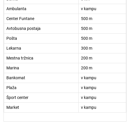
Ambulanta
v kampu
Center Funtane
500 m
Avtobusna postaja
500 m
Pošta
500 m
Lekarna
300 m
Mestna tržnica
200 m
Marina
200 m
Bankomat
v kampu
Plaža
v kampu
Šport center
v kampu
Market
v kampu