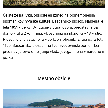
Če ste že na Krku, obiščite en izmed najpomembnejših
spomenikov hrvaške kulture, Baščansko ploščo. Najdena je
leta 1851 v cerkvi Sv. Lucije v Jurandvoru, predstavlja pa
darilo kralja Zvonimirja, vklesanega na glagolici v 13 vrstic.
Plošča je bila vstavljena v cerkveni pločnik, izhaja pa iz leta
1100. Baščanska plošča ima tudi zgodovinski pomen, ker
predstavlja prvo omenjanje vladarjevega imena v narodnem
jeziku.
Mestno obzidje