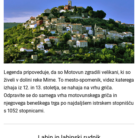
Legenda pripoveduje, da so Motovun zgradili velikani, ki so
živeli v dolini reke Mirne. To mesto-spomenik, videz katerega
izhaja iz 12. in 13. stoletja, se nahaja na vrhu griča.
Odpravite se do samega vrha motovunskega griča in
njegovega beneškega trga po najdaljšem istrskem stopnišču
s 1052 stopnicami.
Labin in labinski rudnik