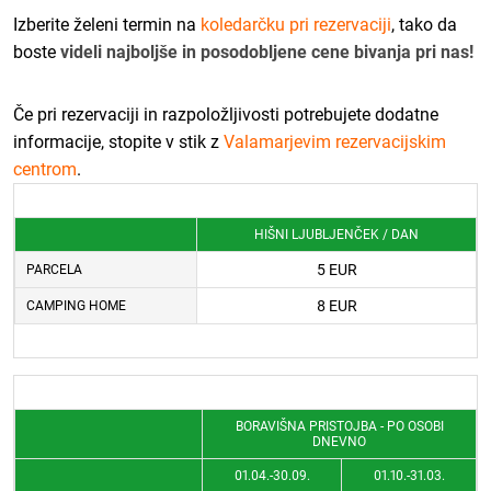
Izberite želeni termin na
koledarčku pri rezervaciji
, tako da
boste
videli najboljše in posodobljene cene bivanja pri nas!
Če pri rezervaciji in razpoložljivosti potrebujete dodatne
informacije, stopite v stik z
Valamarjevim rezervacijskim
centrom
.
HIŠNI LJUBLJENČEK / DAN
5 EUR
PARCELA
8 EUR
CAMPING HOME
BORAVIŠNA PRISTOJBA - PO OSOBI
DNEVNO
01.04.-30.09.
01.10.-31.03.