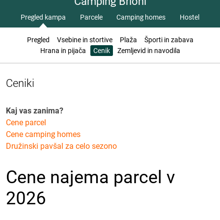
Camping Brioni
Pregled kampa
Parcele
Camping homes
Hostel
Pregled
Vsebine in stortive
Plaža
Športi in zabava
Hrana in pijača
Cenik
Zemljevid in navodila
Ceniki
Kaj vas zanima?
Cene parcel
Cene camping homes
Družinski pavšal za celo sezono
Cene najema parcel v
2026