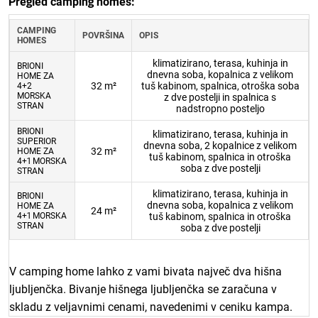
Pregled camping homes:
CAMPING
POVRŠINA
OPIS
HOMES
klimatizirano, terasa, kuhinja in
BRIONI
dnevna soba, kopalnica z velikom
HOME ZA
32 m²
tuš kabinom, spalnica, otroška soba
4+2
MORSKA
z dve postelji in spalnica s
STRAN
nadstropno posteljo
BRIONI
klimatizirano, terasa, kuhinja in
SUPERIOR
dnevna soba, 2 kopalnice z velikom
32 m²
HOME ZA
tuš kabinom, spalnica in otroška
4+1 MORSKA
soba z dve postelji
STRAN
klimatizirano, terasa, kuhinja in
BRIONI
dnevna soba, kopalnica z velikom
HOME ZA
24 m²
4+1 MORSKA
tuš kabinom, spalnica in otroška
STRAN
soba z dve postelji
V camping home lahko z vami bivata največ dva hišna
ljubljenčka. Bivanje hišnega ljubljenčka se zaračuna v
skladu z veljavnimi cenami, navedenimi v ceniku kampa.