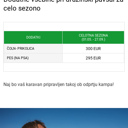
celo sezono
CELOTNA SEZONA
DODATKI
(01.05. - 27.09.)
300 EUR
ČOLN- PRIKOLICA
295 EUR
PES (NA PSA)
Naj bo vaš karavan pripravljen takoj ob odprtju kampa!