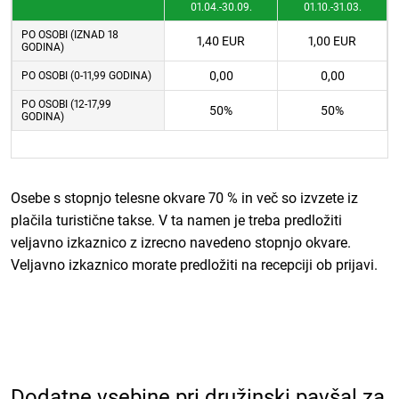
01.04.-30.09.
01.10.-31.03.
PO OSOBI (IZNAD 18
1,40 EUR
1,00 EUR
GODINA)
0,00
0,00
PO OSOBI (0-11,99 GODINA)
PO OSOBI (12-17,99
50%
50%
GODINA)
Osebe s stopnjo telesne okvare 70 % in več so izvzete iz
plačila turistične takse. V ta namen je treba predložiti
veljavno izkaznico z izrecno navedeno stopnjo okvare.
Veljavno izkaznico morate predložiti na recepciji ob prijavi.
Dodatne vsebine pri družinski pavšal za