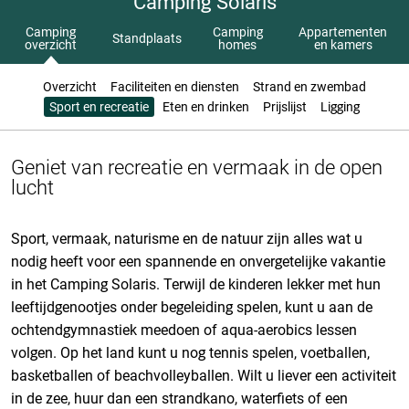
Camping Solaris
Camping
Camping
Appartementen
Standplaats
overzicht
homes
en kamers
Overzicht
Faciliteiten en diensten
Strand en zwembad
Sport en recreatie
Eten en drinken
Prijslijst
Ligging
Geniet van recreatie en vermaak in de open
lucht
Sport, vermaak, naturisme en de natuur zijn alles wat u
nodig heeft voor een spannende en onvergetelijke vakantie
in het Camping Solaris. Terwijl de kinderen lekker met hun
leeftijdgenootjes onder begeleiding
spelen, kunt u aan de
ochtendgymnastiek meedoen of aqua-aerobics lessen
volgen. Op het land kunt u nog tennis spelen, voetballen,
basketballen of beachvolleyballen. Wilt u liever een activiteit
in de zee, huur dan een strandkano, waterfiets of een