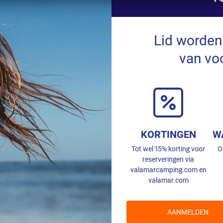
Lid worden
van vo
KORTINGEN
W
Tot wel 15% korting voor
O
reserveringen via
valamarcamping.com en
valamar.com
AANMELDEN