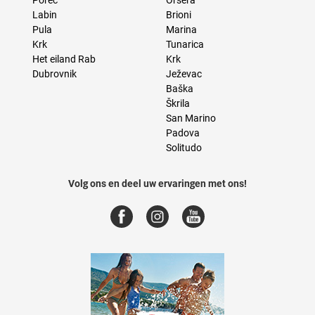
Poreč
Orsera
Labin
Brioni
Pula
Marina
Krk
Tunarica
Het eiland Rab
Krk
Dubrovnik
Ježevac
Baška
Škrila
San Marino
Padova
Solitudo
Volg ons en deel uw ervaringen met ons!