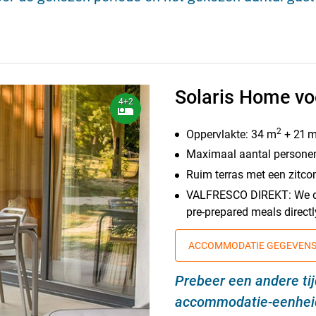
Solaris Home vo
4+2
2
Oppervlakte: 34 m
+ 21 
Maximaal aantal personen
Ruim terras met een zitco
VALFRESCO DIREKT: We deli
pre-prepared meals direct
ACCOMMODATIE GEGEVEN
Prebeer een andere ti
accommodatie-eenheid 