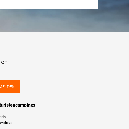
 en
MELDEN
turistencampings
aris
culuka