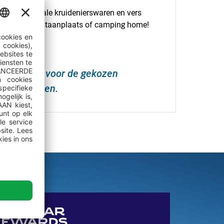
zorgen lokale kruidenierswaren en vers
ltijden op je staanplaats of camping home!
S
jdsperiode voor de gekozen
in te vullen.