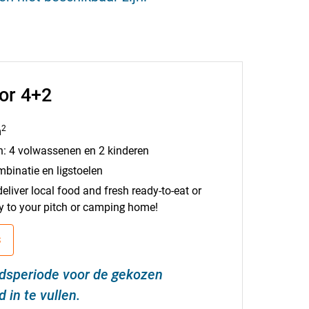
or 4+2
2
m
: 4 volwassenen en 2 kinderen
mbinatie en ligstoelen
ver local food and fresh ready-to-eat or
ly to your pitch or camping home!
S
jdsperiode voor de gekozen
in te vullen.