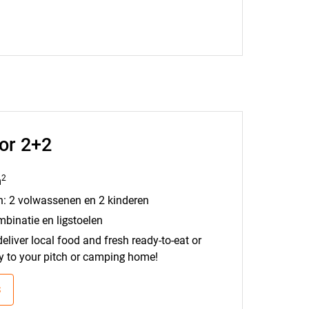
or 2+2
2
m
: 2 volwassenen en 2 kinderen
mbinatie en ligstoelen
ver local food and fresh ready-to-eat or
ly to your pitch or camping home!
S