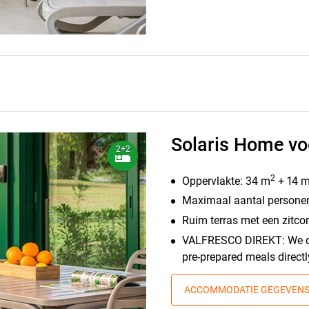
Solaris Home vo
2+2
2
Oppervlakte: 34 m
+ 14 
Maximaal aantal personen
Ruim terras met een zitco
VALFRESCO DIREKT: We deli
pre-prepared meals direct
ACCOMMODATIE GEGEVEN