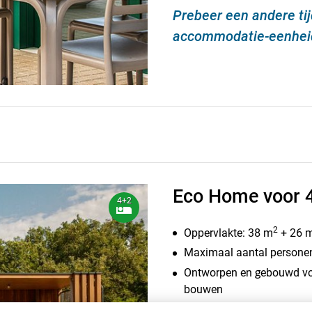
Prebeer een andere ti
accommodatie-eenheid 
Eco Home voor 
4+2
2
Oppervlakte: 38 m
+ 26 
Maximaal aantal personen
Ontworpen en gebouwd vol
bouwen
Ruim overdekt terras met