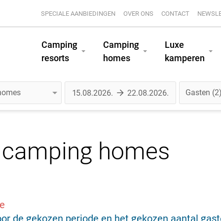
SPECIALE AANBIEDINGEN
OVER ONS
CONTACT
NEWSL
Camping
Camping
Luxe
resorts
homes
kamperen
Gasten
2
camping homes
de
r de gekozen periode en het gekozen aantal gasten