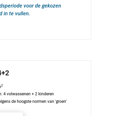
jdsperiode voor de gekozen
in te vullen.
4+2
2
m
: 4 volwassenen + 2 kinderen
gens de hoogste normen van 'groen'
 zitmeubelen