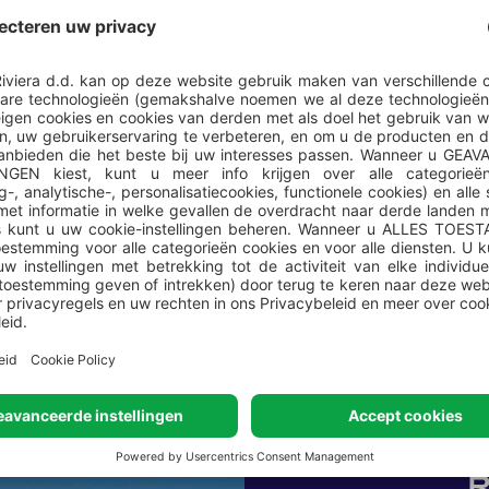
VALFRESCO DIREKT: Wij be
bereide kant-en-klare maa
ACCOMMODATIE GEGEVEN
Prebeer een andere ti
accommodatie-eenheid 