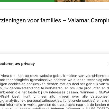
zieningen voor families – Valamar Campi
doen aan het avontuur in de Maro Playroom, waar spelletjes, n
en samenkomen met een beetje hulp van ons animatieteam.
volledig uitgeruste kindersp
diverse activiteiten en dage
voor kinderen van 3 tot 12 j
entertainmentactiviteiten o
ons professionele team
entertainmentprogramma's vo