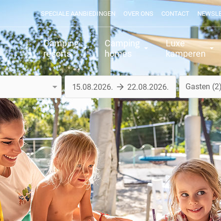
SPECIALE AANBIEDINGEN
OVER ONS
CONTACT
NEWSL
Camping
Camping
Luxe
resorts
homes
kamperen
Gasten
2