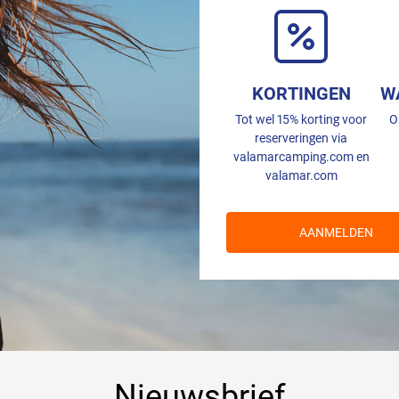
KORTINGEN
W
Tot wel 15% korting voor
O
reserveringen via
valamarcamping.com en
valamar.com
AANMELDEN
Nieuwsbrief