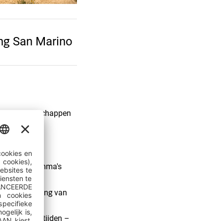
ng San Marino
ieuwe vriendschappen
eelruimte
lijkse programma's
aar
nder begeleiding van
or alle leeftijden –