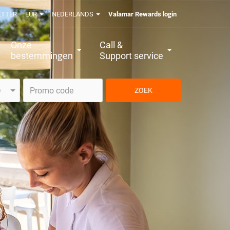
ETTER
EUR
NEDERLANDS
Valamar Rewards login
Onze
Call &
bestemmingen
Support service
ZOEK