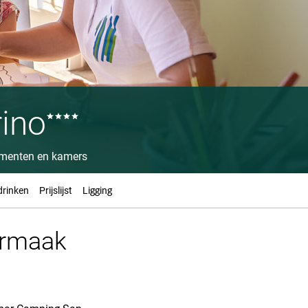
ino
menten en kamers
drinken
Prijslijst
Ligging
ermaak