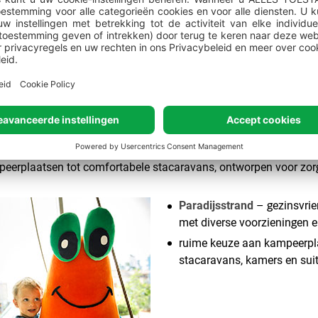
familie-uitstapjes, themada
Maro Disco en Maro Party
zes uur per dag geopend (ha
-services
nnen gezinsvakantie aan het beroemde Paradijsstrand, een lan
 en plezier te maken voor alle generaties. Kies de accommodatie 
eerplaatsen tot comfortabele stacaravans, ontworpen voor zor
Paradijsstrand
– gezinsvrie
met diverse voorzieningen e
ruime keuze aan kampeerpl
stacaravans, kamers en sui