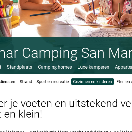
mar Camping San Mar
t
Standplaats
Camping homes
Luxe kamperen
Apparte
 diensten
Strand
Sport en recreatie
Gezinnen en kinderen
Eten en 
r je voeten en uitstekend v
 en klein!