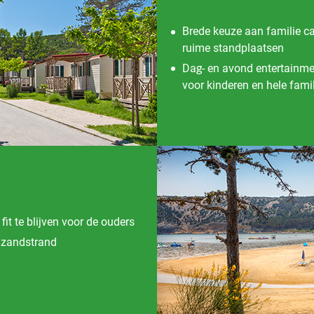
Brede keuze aan familie 
ruime standplaatsen
Dag- en avond entertainm
voor kinderen en hele fami
it te blijven voor de ouders
" zandstrand