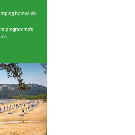
camping homes en
ent programma's
lies