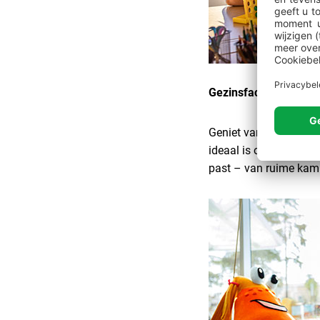
Gezinsfaciliteiten en 
Geniet van een ontspa
ideaal is om te spelen
past – van ruime kamp