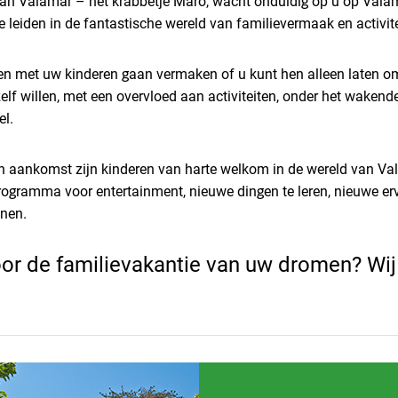
 van Valamar – het krabbetje Maro, wacht onduldig op u op Val
 leiden in de fantastische wereld van familievermaak en activite
men met uw kinderen gaan vermaken of u kunt hen alleen laten o
zelf willen, met een overvloed aan activiteiten, onder het waken
el.
 aankomst zijn kinderen van harte welkom in de wereld van Va
rogramma voor entertainment, nieuwe dingen te leren, nieuwe er
nnen.
oor de familievakantie van uw dromen? Wij