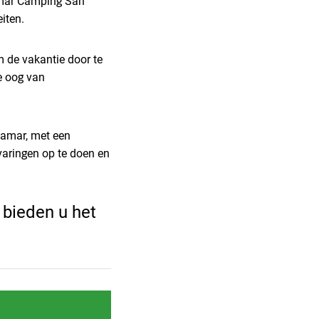
amar Camping San
iten.
m de vakantie door te
de oog van
lamar, met een
varingen op te doen en
 bieden u het