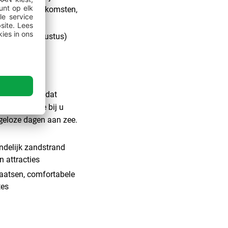
gen en bijeenkomsten,
lf juni – augustus)
g zandstrand dat
die het beste bij u
geloze dagen aan zee.
ndelijk zandstrand
n attracties
aatsen, comfortabele
tes