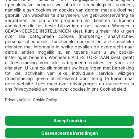
Alle campings worden beheerd door
Valamar
, Valamar Riviera, d.d,
Stancija Kaligari 1, Poreč, Croatia.
© Valamar Camping
Alle rechten
voorbehouden