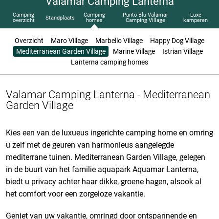
Valamar Camping Lanterna
Camping
Camping
Punto Blu Valamar
Luxe
Standplaats
overzicht
homes
Camping Village
kamperen
Overzicht
Maro Village
Marbello Village
Happy Dog Village
Mediterranean Garden Village
Marine Village
Istrian Village
Lanterna camping homes
Valamar Camping Lanterna - Mediterranean
Garden Village
Kies een van de luxueus ingerichte camping home en omring
u zelf met de geuren van harmonieus aangelegde
mediterrane tuinen. Mediterranean Garden Village, gelegen
in de buurt van het familie aquapark Aquamar Lanterna,
biedt u privacy achter haar dikke, groene hagen, alsook al
het comfort voor een zorgeloze vakantie.
Geniet van uw vakantie, omringd door ontspannende en