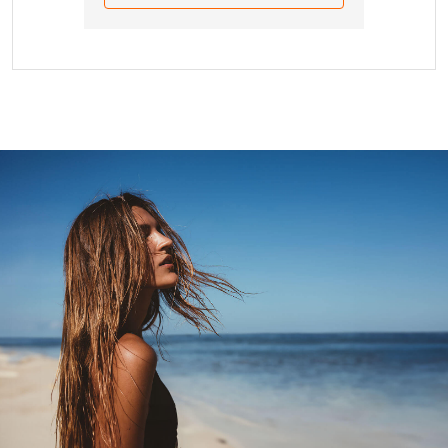
EUROSTAT. We kunnen de prijswijziging niet later dan
15.08.2026.
464,00 EUR
één maand voor de datum van aankomst doorvoeren,
16.08.2026.
464,00 EUR
waarover wij u zullen informeren via de mail of een
andere gepaste wijze. U dient ons binnen 8 dagen te
17.08.2026.
464,00 EUR
informeren of u de nieuwe prijscalculatie accepteert of
18.08.2026.
464,00 EUR
afwijst, waarop de boekingsovereenkomst zal worden
vernietigd zonder enige verplichtingen van uw kant. In
19.08.2026.
464,00 EUR
geval van vernietiging van de overeenkomst zijn wij
20.08.2026.
464,00 EUR
gebonden aan een restitutie tot aan het bedrag van de
vooruitbetaling gebasseerd op de
21.08.2026.
464,00 EUR
boekingsovereenkomst. Geldig vanag 1 januari 2026.
Voor boekingen in 2027 zal de clausule met betrekking
tot prijswijzigingen verwijzen naar een vergelijking met
de cumulatieve index van het maandelijkse
inflatiepercentage in maart 2026.