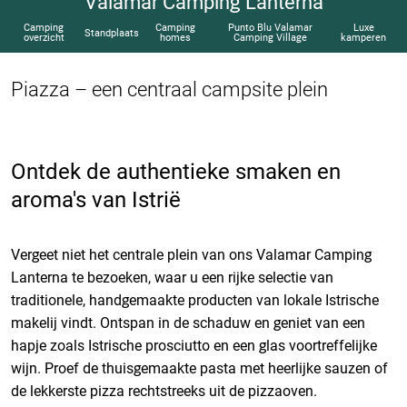
Valamar Camping Lanterna
Camping
Camping
Punto Blu Valamar
Luxe
Standplaats
overzicht
homes
Camping Village
kamperen
Piazza – een centraal campsite plein
Ontdek de authentieke smaken en
aroma's van Istrië
Vergeet niet het centrale plein van ons Valamar Camping
Lanterna te bezoeken, waar u een rijke selectie van
traditionele, handgemaakte producten van lokale Istrische
makelij vindt. Ontspan in de schaduw en geniet van een
hapje zoals Istrische prosciutto en een glas voortreffelijke
wijn. Proef de thuisgemaakte pasta met heerlijke sauzen of
de lekkerste pizza rechtstreeks uit de pizzaoven.