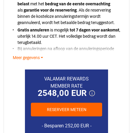
belast
met het
bedrag van de eerste overnachting
als
garantie voor de reservering
. Als de reservering
binnen de kosteloze annuleringstermijn wordt
geannuleerd, wordt het betaalde bedrag teruggestort.
Gratis annuleren
is mogelijk
tot 7 dagen voor aankomst
,
uiterlijk 14.00 uur CET. Het volledige bedrag wordt dan
terugbetaald.
Bij annuleringen na afloop van de annuleringsperiode
wordt het in rekening gebrachte bedrag niet
Meer gegevens
terugbetaald.
Indien de betaling niet kan worden verwerkt, ontvangt
u hiervan bericht. Als wij uw bankkaart niet kunnen
VALAMAR REWARDS
belasten, behouden wij het recht voor om uw
MEMBER RATE
reservering te annuleren in overeenstemming met ons
2548,00 EUR
beleid.
In geval van vroegtijdig vertrek of no-show zonder
voorafgaande annulering wordt het volledige
RESERVEER METEEN
reserveringsbedrag in rekening gebracht.
15.08.2026.
364,00 EUR
De toeristenbelasting en eindschoonmaak zijn niet
16.08.2026.
364,00 EUR
Besparen 252,00 EUR
bij de prijs inbegrepen.