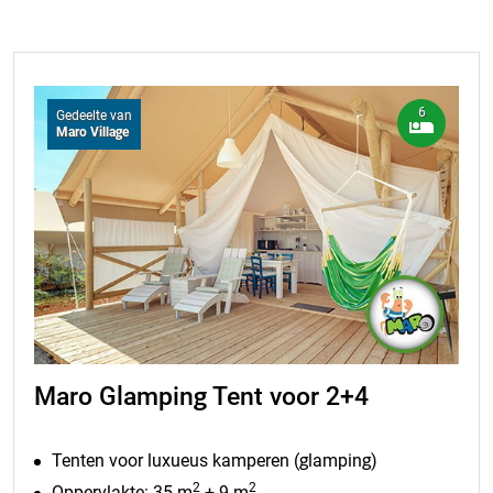
inflatiepercentage in maart 2026.
6
Gedeelte van
Maro Village
Maro Glamping Tent voor 2+4
Tenten voor luxueus kamperen (glamping)
2
2
Oppervlakte: 35 m
+ 9 m