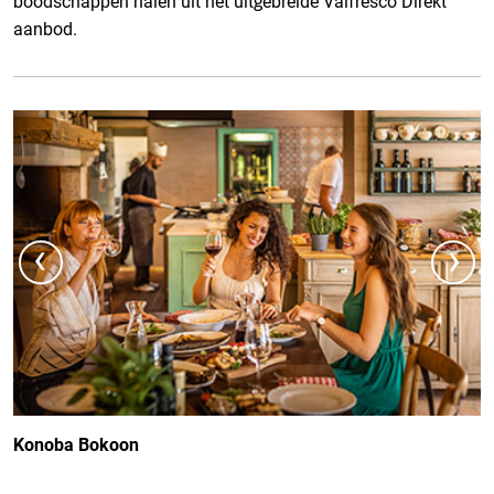
boodschappen halen uit het uitgebreide Valfresco Direkt
aanbod.
‹
›
Konoba Bokoon