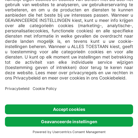
Alle campings worden beheerd door
Valamar
, Valamar Riviera, d.d,
Stancija Kaligari 1, Poreč, Croatia.
© Valamar Camping
Alle rechten
voorbehouden
Cookie settings
Cookie policy
Privacybeleid