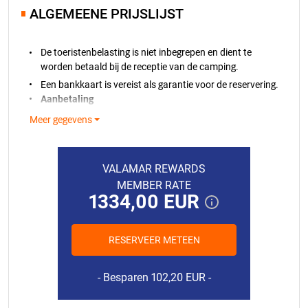
ALGEMEENE PRIJSLIJST
De toeristenbelasting is niet inbegrepen en dient te
worden betaald bij de receptie van de camping.
Een bankkaart is vereist als garantie voor de reservering.
Aanbetaling
Er is een
aanbetaling van €100
vereist voor alle
Meer gegevens
staanplaatsreserveringen. Deze wordt binnen 7
dagen na het maken van de reservering van uw
bankpas afgeschreven. Als de prijs van het geboekte
VALAMAR REWARDS
verblijf lager is dan 100 €, dient een aanbetaling ter
MEMBER RATE
hoogte van het totaalbedrag van het verblijf te
1334,00 EUR
worden gedaan. Wanneer een
specifiek
staanplaatsnummer
wordt gereserveerd, wordt in
plaats van de aanbetaling een
reserveringstoeslag
RESERVEER METEEN
voor het staanplaatsnummer
aangerekend,
15.08.2026.
212,00 EUR
variërend van 100 € tot 300 €, afhankelijk van de
categorie van de staanplaats. De aanbetaling of de
16.08.2026.
187,00 EUR
Besparen 102,20 EUR
reserveringstoeslag voor het staanplaatsnummer is
17.08.2026.
187,00 EUR
niet restitueerbaar
, ongeacht de annuleringsdatum.