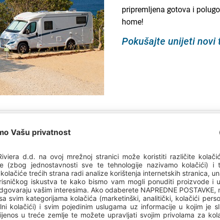
pripremljena gotova i polugo
home!
Pokušajte unijeti novi
Mjesto za šator
Kamp mjesta veličine su do
su za kampiranje u šatorima