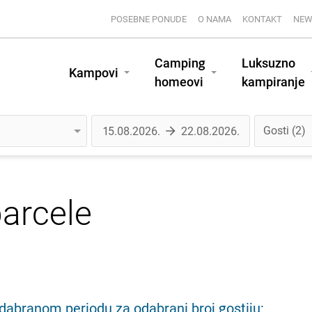
POSEBNE PONUDE
O NAMA
KONTAKT
NEW
Camping
Luksuzno
Kampovi
homeovi
kampiranje
Gosti
2
arcele
abranom periodu za odabrani broj gostiju: