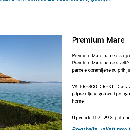
Premium Mare
Premium Mare parcele smješ
Premium Mare parcele velič
parcele opremljene su priklj
VALFRESCO DIREKT: Dostavlj
pripremljena gotova i polugo
home!
U periodu 11.7.- 29.8. potre
Pokušajte unijeti novi