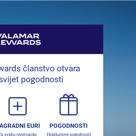
ards članstvo otvara
 svijet pogodnosti
AGRADNI EURI
POGODNOSTI
Za svaku rezervaciju
Ekskluzivne pogodnosti