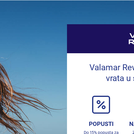
Valamar Rew
vrata u
POPUSTI
N
Do 15% popusta za