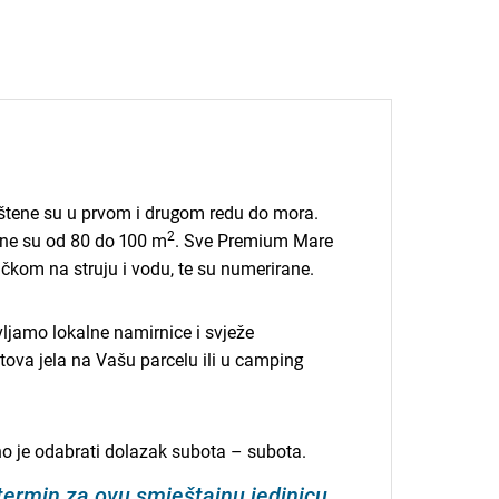
tene su u prvom i drugom redu do mora.
2
ine su od 80 do 100 m
. Sve Premium Mare
učkom na struju i vodu, te su numerirane.
amo lokalne namirnice i svježe
tova jela na Vašu parcelu ili u camping
bno je odabrati dolazak subota – subota.
 termin za ovu smještajnu jedinicu.