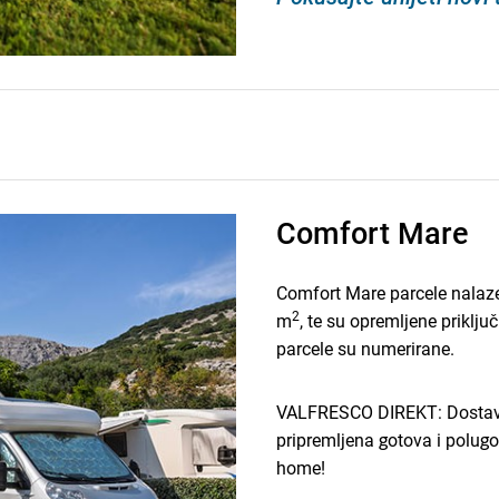
Comfort Mare
Comfort Mare parcele nalaze 
2
m
, te su opremljene priklj
parcele su numerirane.
VALFRESCO DIREKT: Dostavlj
pripremljena gotova i polugo
home!