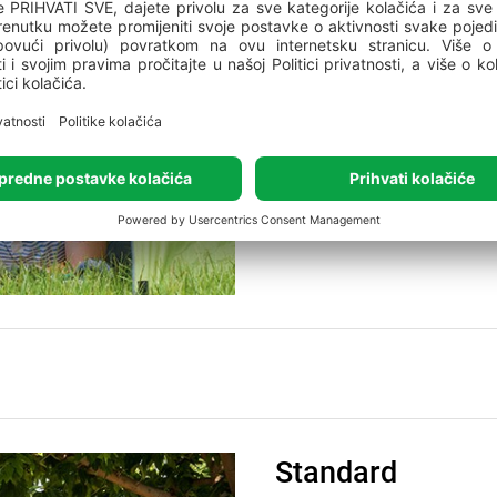
struju.
Pokušajte unijeti novi
Standard