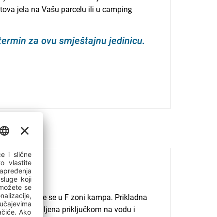
tova jela na Vašu parcelu ili u camping
 termin za ovu smještajnu jedinicu.
2
 40m
i nalaze se u F zoni kampa. Prikladna
. Nisu opremljena priključkom na vodu i