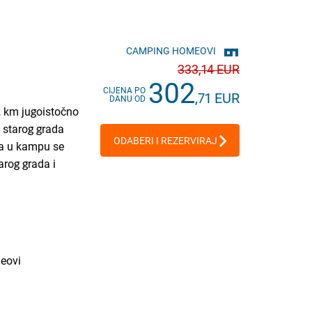
CAMPING HOMEOVI
333
,14 EUR
302
CIJENA PO
,71 EUR
DANU OD
2 km jugoistočno
 starog grada
ODABERI I REZERVIRAJ
, a u kampu se
tarog grada i
meovi