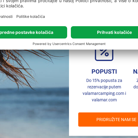
Valamar Rew
vrata u
POPUSTI
N
Do 15% popusta za
rezervacije putem
do
valamarcamping.com i
valamar.com
PRIDRUŽITE NAM SE