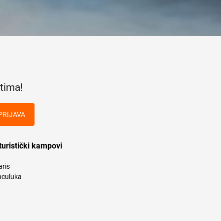
tima!
PRIJAVA
turistički kampovi
aris
culuka