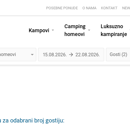
POSEBNE PONUDE
O NAMA
KONTAKT
NEW
Camping
Luksuzno
Kampovi
homeovi
kampiranje
Gosti
2
a odabrani broj gostiju: