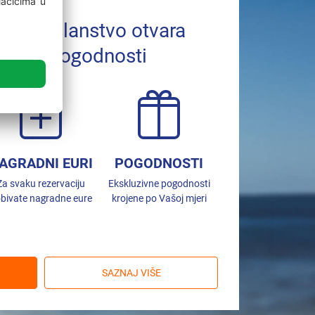
ards članstvo otvara
 svijet pogodnosti
AGRADNI EURI
POGODNOSTI
Za svaku rezervaciju
Ekskluzivne pogodnosti
bivate nagradne eure
krojene po Vašoj mjeri
SAZNAJ VIŠE