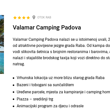
OTOK RAB
Valamar Camping Padova
Valamar Camping Padova nalazi se u istoimenoj uvali, 
od atraktivne povijesne jezgre grada Raba. Od kampa do
vodi slikovita šetnica s brojnim restoranima i barovima
nalazi i stajalište brodskog taxija koji vozi direktno do s
natrag.
Vrhunska lokacija uz more blizu starog grada Raba
Bazeni i tobogani sa sunčalištem
Uređene parcele, mjesta za kampiranje i camping ho
Piazza – središnji trg
Animacijski program za djecu i odrasle