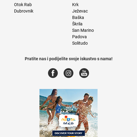
Otok Rab
Krk
Dubrovnik
Ježevac
Baška
Škrila
San Marino
Padova
Solitudo
Pratite nas i podijelite svoje iskustvo s nama!