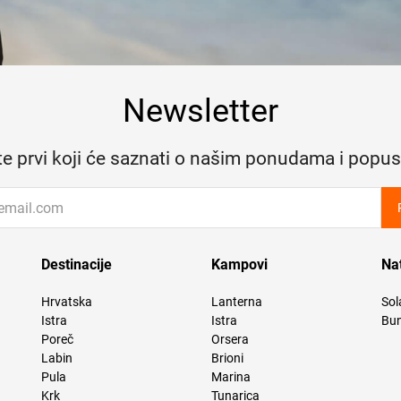
Newsletter
te prvi koji će saznati o našim ponudama i popus
Destinacije
Kampovi
Na
Hrvatska
Lanterna
Sol
Istra
Istra
Bun
Poreč
Orsera
Labin
Brioni
Pula
Marina
Krk
Tunarica