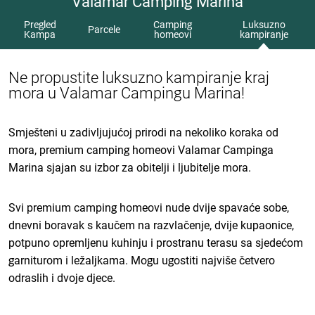
Valamar Camping Marina
Pregled
Camping
Luksuzno
Parcele
Kampa
homeovi
kampiranje
Ne propustite luksuzno kampiranje kraj
mora u Valamar Campingu Marina!
Smješteni u zadivljujućoj prirodi na nekoliko koraka od
mora, premium camping homeovi Valamar Campinga
Marina sjajan su izbor za obitelji i ljubitelje mora.
Svi premium camping homeovi nude dvije spavaće sobe,
dnevni boravak s kaučem na razvlačenje, dvije kupaonice,
potpuno opremljenu kuhinju i prostranu terasu sa sjedećom
garniturom i ležaljkama. Mogu ugostiti najviše četvero
odraslih i dvoje djece.