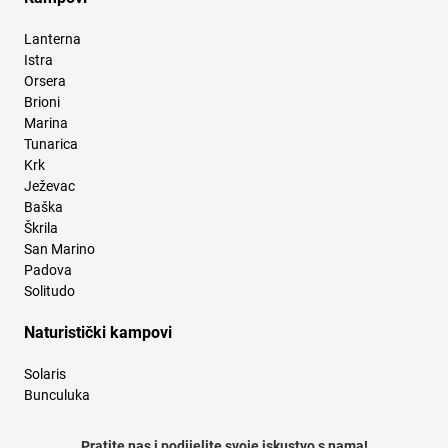
Lanterna
Istra
Orsera
Brioni
Marina
Tunarica
Krk
Ježevac
Baška
Škrila
San Marino
Padova
Solitudo
Naturistički kampovi
Solaris
Bunculuka
Pratite nas i podijelite svoje iskustvo s nama!