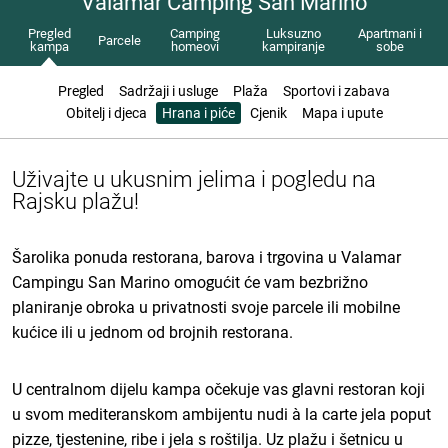
Valamar Camping San Marino
Pregled
Camping
Luksuzno
Apartmani i
Parcele
kampa
homeovi
kampiranje
sobe
Pregled
Sadržaji i usluge
Plaža
Sportovi i zabava
Obitelj i djeca
Hrana i piće
Cjenik
Mapa i upute
Uživajte u ukusnim jelima i pogledu na
Rajsku plažu!
Šarolika ponuda restorana, barova i trgovina u Valamar
Campingu San Marino omogućit će vam bezbrižno
planiranje obroka u privatnosti svoje parcele ili mobilne
kućice ili u jednom od brojnih restorana.
U centralnom dijelu kampa očekuje vas glavni restoran koji
u svom mediteranskom ambijentu nudi à la carte jela poput
pizze, tjestenine, ribe i jela s roštilja. Uz plažu i šetnicu u