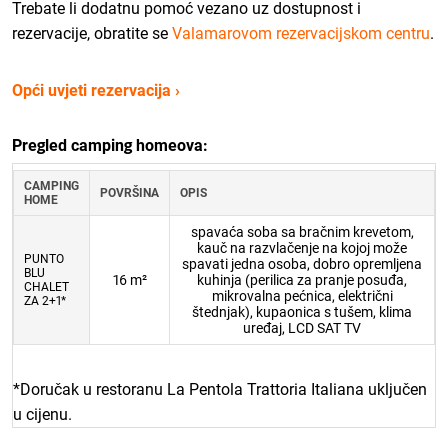
Trebate li dodatnu pomoć vezano uz dostupnost i
rezervacije, obratite se
Valamarovom rezervacijskom centru
.
Opći uvjeti rezervacija ›
Pregled camping homeova:
CAMPING
POVRŠINA
OPIS
HOME
spavaća soba sa bračnim krevetom,
kauč na razvlačenje na kojoj može
PUNTO
spavati jedna osoba, dobro opremljena
BLU
16 m²
kuhinja (perilica za pranje posuđa,
CHALET
mikrovalna pećnica, električni
ZA 2+1*
štednjak), kupaonica s tušem, klima
uređaj, LCD SAT TV
*Doručak u restoranu La Pentola Trattoria Italiana uključen
u cijenu.