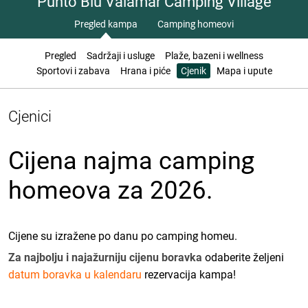
Punto Blu Valamar Camping Village
Pregled kampa
Camping homeovi
Pregled
Sadržaji i usluge
Plaže, bazeni i wellness
Sportovi i zabava
Hrana i piće
Cjenik
Mapa i upute
Cjenici
Cijena najma camping
homeova za 2026.
Cijene su izražene po danu po camping homeu.
Za najbolju i najažurniju cijenu boravka
odaberite željeni
datum boravka u kalendaru
rezervacija kampa!