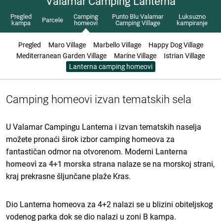
Valamar Camping Lanterna
Pregled
Camping
Punto Blu Valamar
Luksuzno
Parcele
kampa
homeovi
Camping Village
kampiranje
Pregled
Maro Village
Marbello Village
Happy Dog Village
Mediterranean Garden Village
Marine Village
Istrian Village
Lanterna camping homeovi
Camping homeovi izvan tematskih sela
U Valamar Campingu Lanterna i izvan tematskih naselja
možete pronaći širok izbor camping homeova za
fantastičan odmor na otvorenom. Moderni
Lanterna
homeovi za 4+1 morska strana
nalaze se na morskoj strani,
kraj prekrasne šljunčane plaže Kras.
Dio Lanterna homeova za 4+2 nalazi se u blizini obiteljskog
vodenog parka dok se dio nalazi u zoni B kampa.