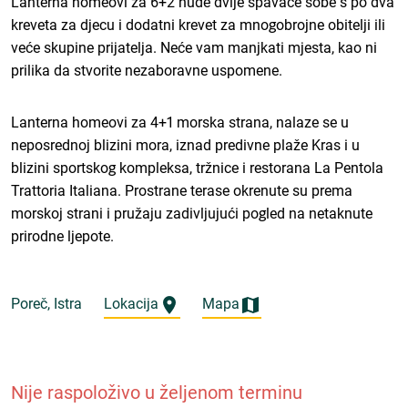
Lanterna homeovi za 6+2 nude dvije spavaće sobe s po dva
kreveta za djecu i dodatni krevet za mnogobrojne obitelji ili
veće skupine prijatelja. Neće vam manjkati mjesta, kao ni
prilika da stvorite nezaboravne uspomene.
Lanterna homeovi za 4+1 morska strana, nalaze se u
neposrednoj blizini mora, iznad predivne plaže Kras i u
blizini sportskog kompleksa, tržnice i restorana La Pentola
Trattoria Italiana. Prostrane terase okrenute su prema
morskoj strani i pružaju zadivljujući pogled na netaknute
prirodne ljepote.
Poreč, Istra
Lokacija
Mapa
Nije raspoloživo u željenom terminu