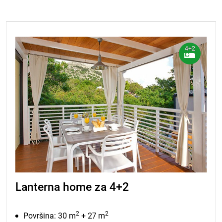
4+2
Lanterna home za 4+2
2
2
Površina: 30 m
+ 27 m