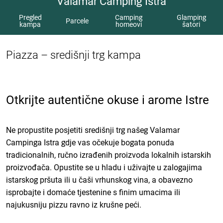
Valamar Camping Istra
Pregled
Camping
Glamping
Parcele
kampa
homeovi
šatori
Piazza – središnji trg kampa
Otkrijte autentične okuse i arome Istre
Ne propustite posjetiti središnji trg našeg Valamar
Campinga Istra gdje vas očekuje bogata ponuda
tradicionalnih, ručno izrađenih proizvoda lokalnih istarskih
proizvođača. Opustite se u hladu i uživajte u zalogajima
istarskog pršuta ili u čaši vrhunskog vina, a obavezno
isprobajte i domaće tjestenine s finim umacima ili
najukusniju pizzu ravno iz krušne peći.