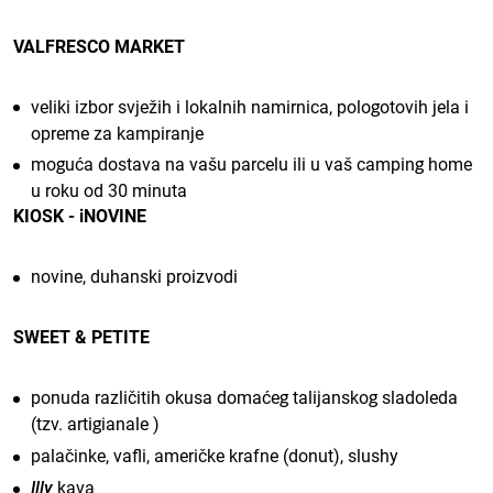
VALFRESCO MARKET
veliki izbor svježih i lokalnih namirnica, pologotovih jela i
opreme za kampiranje
moguća dostava na vašu parcelu ili u vaš camping home
u roku od 30 minuta
KIOSK - iNOVINE
novine, duhanski proizvodi
SWEET & PETITE
ponuda različitih okusa domaćeg talijanskog sladoleda
(tzv. artigianale )
palačinke, vafli, američke krafne (donut), slushy
Illy
kava