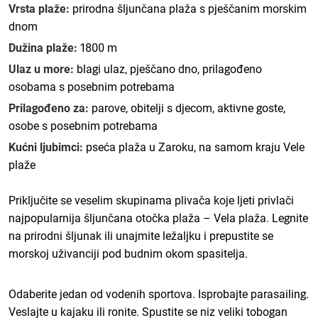
Vrsta plaže:
prirodna šljunčana plaža s pješčanim morskim
dnom
Dužina plaže:
1800 m
Ulaz u more:
blagi ulaz, pješčano dno, prilagođeno
osobama s posebnim potrebama
Prilagođeno za:
parove, obitelji s djecom, aktivne goste,
osobe s posebnim potrebama
Kućni ljubimci:
pseća plaža u Zaroku, na samom kraju Vele
plaže
Priključite se veselim skupinama plivača koje ljeti privlači
najpopularnija šljunčana otočka plaža – Vela plaža. Legnite
na prirodni šljunak ili unajmite ležaljku i prepustite se
morskoj uživanciji pod budnim okom spasitelja.
Odaberite jedan od vodenih sportova. Isprobajte parasailing.
Veslajte u kajaku ili ronite. Spustite se niz veliki tobogan