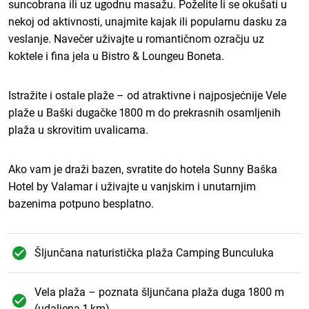
suncobrana ili uz ugodnu masažu. Poželite li se okušati u
nekoj od aktivnosti, unajmite kajak ili popularnu dasku za
veslanje. Navečer uživajte u romantičnom ozračju uz
koktele i fina jela u Bistro & Loungeu Boneta.
Istražite i ostale plaže – od atraktivne i najposjećnije Vele
plaže u Baški dugačke 1800 m do prekrasnih osamljenih
plaža u skrovitim uvalicama.
Ako vam je draži bazen, svratite do hotela Sunny Baška
Hotel by Valamar i uživajte u vanjskim i unutarnjim
bazenima potpuno besplatno.
Šljunčana naturistička plaža Camping Bunculuka
Vela plaža – poznata šljunčana plaža duga 1800 m
(udaljena 1 km)