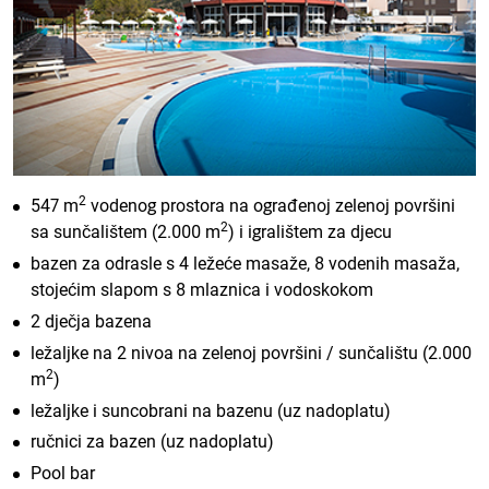
2
547 m
vodenog prostora na ograđenoj zelenoj površini
2
sa sunčalištem (2.000 m
) i igralištem za djecu
bazen za odrasle s 4 ležeće masaže, 8 vodenih masaža,
stojećim slapom s 8 mlaznica i vodoskokom
2 dječja bazena
ležaljke na 2 nivoa na zelenoj površini / sunčalištu (2.000
2
m
)
ležaljke i suncobrani na bazenu (uz nadoplatu)
ručnici za bazen (uz nadoplatu)
Pool bar