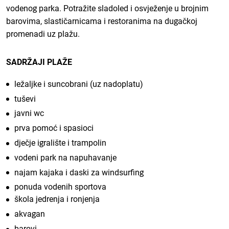
vodenog parka. Potražite sladoled i osvježenje u brojnim
barovima, slastičarnicama i restoranima na dugačkoj
promenadi uz plažu.
SADRŽAJI PLAŽE
ležaljke i suncobrani (uz nadoplatu)
tuševi
javni wc
prva pomoć i spasioci
dječje igralište i trampolin
vodeni park na napuhavanje
najam kajaka i daski za windsurfing
ponuda vodenih sportova
škola jedrenja i ronjenja
akvagan
barovi