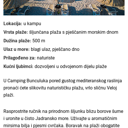
Lokacija:
u kampu
Vrsta plaže:
šljunčana plaža s pješčanim morskim dnom
Dužina plaže:
500 m
Ulaz u more:
blagi ulaz, pješčano dno
Prilagođeno za:
naturiste
Kućni ljubimci:
dozvoljeni u odvojenom dijelu plaže
U Camping Bunculuka pored gustog mediteranskog raslinja
pronaći ćete slikovitu naturističku plažu, vrlo sličnu Veloj
plaži.
Rasprostrite ručnik na prirodnom šljunku blizu borove šume
i uronite u čisto Jadransko more. Uživajte u aromatičnim
mirsima bilja i pjesmi cvrčaka. Boravak na plaži obogatite