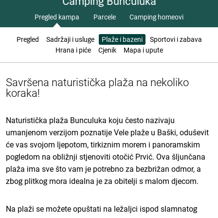
Camping Bunculuka
Pregled kampa
Parcele
Camping homeovi
Pregled
Sadržaji i usluge
Plaže i bazeni
Sportovi i zabava
Hrana i piće
Cjenik
Mapa i upute
Savršena naturistička plaža na nekoliko
koraka!
Naturistička plaža Bunculuka koju često nazivaju
umanjenom verzijom poznatije Vele plaže u Baški, oduševit
će vas svojom ljepotom, tirkiznim morem i panoramskim
pogledom na obližnji stjenoviti otočić Prvić. Ova šljunčana
plaža ima sve što vam je potrebno za bezbrižan odmor, a
zbog plitkog mora idealna je za obitelji s malom djecom.
Na plaži se možete opuštati na ležaljci ispod slamnatog