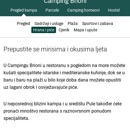
Camping Brioni
Pregled kampa
Parcele
Camping homeovi
Hostel
Pregled
Sadržaji i usluge
Plaža
Sportovi i zabava
Hrana i piće
Cjenik
Mapa i upute
Prepustite se mirisima i okusima ljeta
U Campingu Brioni u restoranu s pogledom na more možete
kušati specijalitete istarske i mediteranske kuhinje, dok se u
baru i baru na plaži u bilo koje doba dana možete opustiti
uz lagani obrok i osvježavajuće piće.
U neposrednoj blizini kampa i u središtu Pule također ćete
pronaći mnoštvo restorana s raznovrsnom ponudom
specijaliteta.