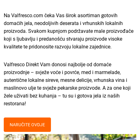
Na Valfresco.com čeka Vas širok asortiman gotovih
domaćih jela, neodoljivih deserata i vrhunskih lokalnih
proizvoda. Svakom kupnjom podržavate male proizvođače
koji s ljubavlju i predanošću stvaraju proizvode visoke
kvalitete te pridonosite razvoju lokalne zajednice.
Valfresco Direkt Vam donosi najbolje od domaće
proizvodnje – svježe voće i povrće, med i marmelade,
autentične lokalne sireve, mesne delicije, vrhunska vina i
maslinovo ulje te svježe pekarske proizvode. A za one koji
žele uživati bez kuhanja – tu su i gotova jela iz naših
restorana!
NARUČITE OVDJE