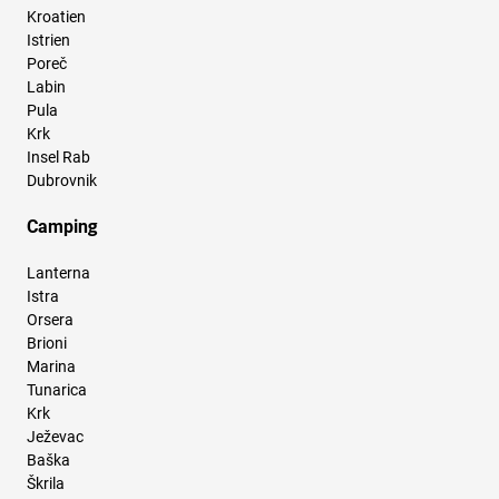
Kroatien
Istrien
Poreč
Labin
Pula
Krk
Insel Rab
Dubrovnik
Camping
Lanterna
Istra
Orsera
Brioni
Marina
Tunarica
Krk
Ježevac
Baška
Škrila