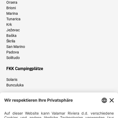
Orsera
Brioni
Marina
Tunarica
Krk
Ježevac
Baška
Škrila
San Marino
Padova
Solitudo
FKK Campingplätze
Solaris
Bunculuka
Folgen Sie uns und teilen Sie Ihr Urlaubserlebnis mit uns!