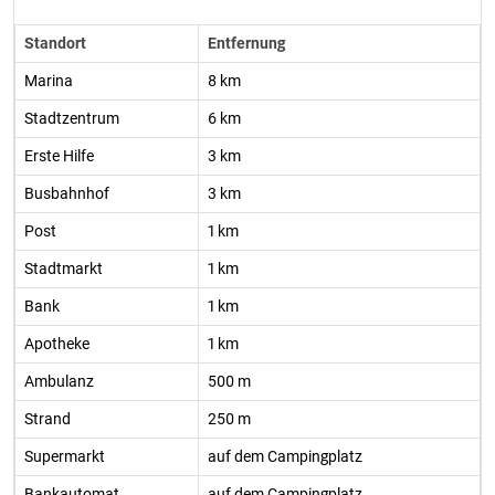
Standort
Entfernung
Marina
8 km
Stadtzentrum
6 km
Erste Hilfe
3 km
Busbahnhof
3 km
Post
1 km
Stadtmarkt
1 km
Bank
1 km
Apotheke
1 km
Ambulanz
500 m
Strand
250 m
Supermarkt
auf dem Campingplatz
Bankautomat
auf dem Campingplatz