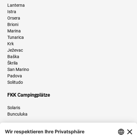
Lanterna
Istra
Orsera
Brioni
Marina
Tunarica
Krk
Ježevac
Baška
Škrila
San Marino
Padova
Solitudo
FKK Campingplätze
Solaris
Bunculuka
Folgen Sie uns und teilen Sie Ihr Urlaubserlebnis mit uns!