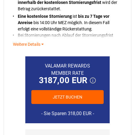
innerhalb der kostenlosen Stornierungsfrist
wird der
Betrag zurückerstattet.
Eine kostenlose Stornierung
ist
bis zu 7 Tage vor
Anreise
bis 14:00 Uhr MEZ möglich. In diesem Fall
erfolgt eine vollständige Rückerstattung.
Bei Stornierungen nach Ablauf der Stornierungsfrist
wird der belastete Betrag nicht zurückerstattet.
Weitere Details
Im Falle, dass die Zahlung nicht verarbeitet werden
kann, werden Sie benachrichtigt. Wenn wir Ihre
Bankkarte nicht belasten können, behalten wir uns
VALAMAR REWARDS
das Recht vor, Ihre Reservierung gemäß unseren
MEMBER RATE
Richtlinien zu stornieren.
3187,00 EUR
Bei vorzeitiger Abreise oder Nichterscheinen ohne
vorherige Stornierung wird der gesamte
Reservierungsbetrag in Rechnung gestellt.
JETZT BUCHEN
Abschlussreinigung und Kurtaxe sind im Mietpreis
15.08.2026.
452,00 EUR
nicht inbegriffen.
16.08.2026.
475,00 EUR
Sie Sparen 318,00 EUR
Die Endreinigung umfasst die Reinigung sowie ein
17.08.2026.
452,00 EUR
Bettwäsche-Starter-Set und jeweils 2 Handtücher pro
Person.
18.08.2026.
452,00 EUR