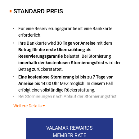
STANDARD PREIS
Für eine Reservierungsgarantie ist eine Bankkarte
erforderlich.
Ihre Bankkarte wird
30 Tage vor Anreise
mit dem
Betrag für die erste Übernachtung
als
Reservierungsgarantie
belastet. Bei Stornierung
innerhalb der kostenlosen Stornierungsfrist
wird der
Betrag zurückerstattet.
Eine kostenlose Stornierung
ist
bis zu 7 Tage vor
Anreise
bis 14:00 Uhr MEZ möglich. In diesem Fall
erfolgt eine vollständige Rückerstattung.
Bei Stornierungen nach Ablauf der Stornierungsfrist
wird der belastete Betrag nicht zurückerstattet.
Weitere Details
Im Falle, dass die Zahlung nicht verarbeitet werden
kann, werden Sie benachrichtigt. Wenn wir Ihre
Bankkarte nicht belasten können, behalten wir uns
VALAMAR REWARDS
das Recht vor, Ihre Reservierung gemäß unseren
MEMBER RATE
Richtlinien zu stornieren.