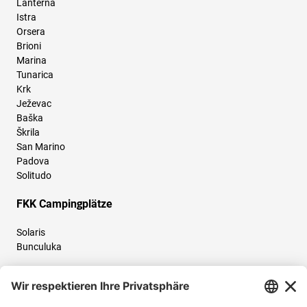
Lanterna
Istra
Orsera
Brioni
Marina
Tunarica
Krk
Ježevac
Baška
Škrila
San Marino
Padova
Solitudo
FKK Campingplätze
Solaris
Bunculuka
Folgen Sie uns und teilen Sie Ihr Urlaubserlebnis mit uns!