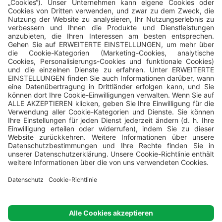
Der Betreiber aller Campingplätze ist das Unternehmen
Valamar
,
Valamar Riviera, d.d, Stancija Kaligari 1, Poreč, Croatia.
© Valamar