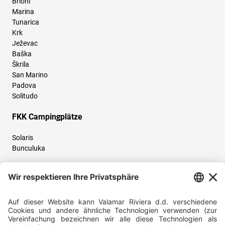
Brioni
Marina
Tunarica
Krk
Ježevac
Baška
Škrila
San Marino
Padova
Solitudo
FKK Campingplätze
Solaris
Bunculuka
Folgen Sie uns und teilen Sie Ihr Urlaubserlebnis mit uns!