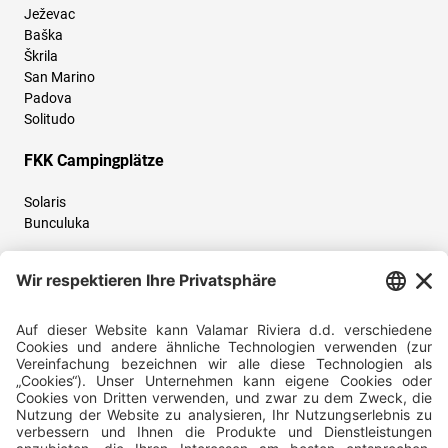
Ježevac
Baška
Škrila
San Marino
Padova
Solitudo
FKK Campingplätze
Solaris
Bunculuka
Folgen Sie uns und teilen Sie Ihr Urlaubserlebnis mit uns!